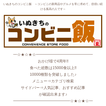
いぬきちのコンビニ飯 ～コンビニの新商品やグルメを常に求めて、彷徨い続
ける孤高の人です～
━☆★☆★☆━━━━━━━━━━━━━━━
おかげ様で4周年!!
食べた総数は15000食以上!!
10000種類を突破しました♪
メニュー⇒カテゴリ検索
サイドバー⇒人気記事、おすすめ記事
が確認出来ます♪
━━━━━━━━━━━━━━━☆★☆★☆━