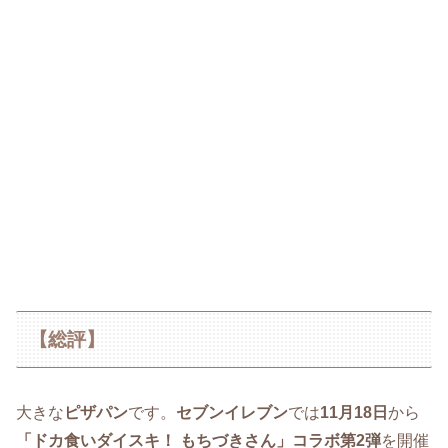
【総評】
大きな
ピザパン
です。
セブンイレブン
では
11月18日
から
「ドカ食いダイスキ！ もちづきさん」コラボ第2弾
を開催