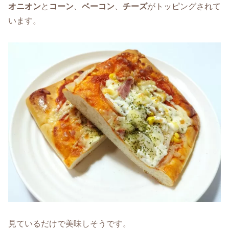
オニオン
と
コーン
、
ベーコン
、
チーズ
がトッピングされて
います。
見ているだけで美味しそうです。