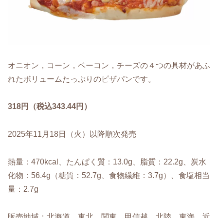
オニオン，コーン，ベーコン，チーズの４つの具材があふ
れたボリュームたっぷりのピザパンです。
318円（税込343.44円）
2025年11月18日（火）以降順次発売
熱量：470kcal、たんぱく質：13.0g、脂質：22.2g、炭水
化物：56.4g（糖質：52.7g、食物繊維：3.7g）、食塩相当
量：2.7g
販売地域：北海道、東北、関東、甲信越、北陸、東海、近