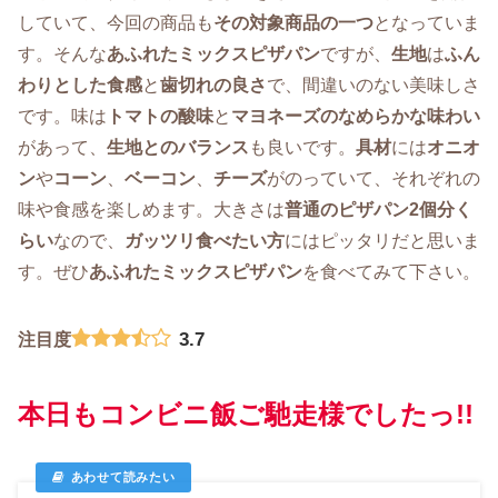
していて、今回の商品も
その対象商品の一つ
となっていま
す。そんな
あふれたミックスピザパン
ですが、
生地
は
ふん
わりとした食感
と
歯切れの良さ
で、間違いのない美味しさ
です。味は
トマトの酸味
と
マヨネーズのなめらかな味わい
があって、
生地とのバランス
も良いです。
具材
には
オニオ
ン
や
コーン
、
ベーコン
、
チーズ
がのっていて、それぞれの
味や食感を楽しめます。大きさは
普通のピザパン2個分く
らい
なので、
ガッツリ食べたい方
にはピッタリだと思いま
す。ぜひ
あふれたミックスピザパン
を食べてみて下さい。
3.7
注目度
本日もコンビニ飯ご馳走様でしたっ!!