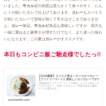
いました。
牛カルビ
の肉質は柔らかくて食べやすく、にん
にくの効いたタレで仕上げてあります。
カレー
もスパイス
が効いたカレーで旨味が強くて辛さはそこまでありませ
ん。
カレー
単品、
牛カルビ
単品も美味しいですが、両方を
一緒に重ねると豪華さが増すだけでなく、また違った味わ
いになります。この夏は
カレー
がオススメです。
本日もコンビニ飯ご馳走様でしたっ!!
【2026最新】スパイス香る！ロースかつカレー
【ファミリーマート】美味しいカツカレーです!!
【商品紹介】ファミリーマートの商品「スパイス香る！ロ
ースかつカレー」を食べてみました。野菜の旨みと酸味、
スパイス感のある...
conmeshi.com