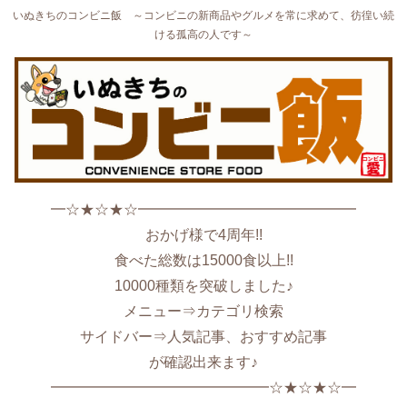
いぬきちのコンビニ飯 ～コンビニの新商品やグルメを常に求めて、彷徨い続
ける孤高の人です～
━☆★☆★☆━━━━━━━━━━━━━━━
おかげ様で4周年!!
食べた総数は15000食以上!!
10000種類を突破しました♪
メニュー⇒カテゴリ検索
サイドバー⇒人気記事、おすすめ記事
が確認出来ます♪
━━━━━━━━━━━━━━━☆★☆★☆━