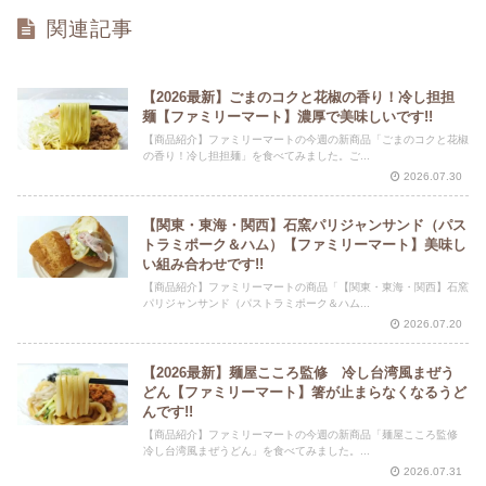
関連記事
【2026最新】ごまのコクと花椒の香り！冷し担担
麺【ファミリーマート】濃厚で美味しいです!!
【商品紹介】ファミリーマートの今週の新商品「ごまのコクと花椒
の香り！冷し担担麺」を食べてみました。ご...
2026.07.30
【関東・東海・関西】石窯パリジャンサンド（パス
トラミポーク＆ハム）【ファミリーマート】美味し
い組み合わせです!!
【商品紹介】ファミリーマートの商品「【関東・東海・関西】石窯
パリジャンサンド（パストラミポーク＆ハム...
2026.07.20
【2026最新】麺屋こころ監修 冷し台湾風まぜう
どん【ファミリーマート】箸が止まらなくなるうど
んです!!
【商品紹介】ファミリーマートの今週の新商品「麺屋こころ監修
冷し台湾風まぜうどん」を食べてみました。...
2026.07.31