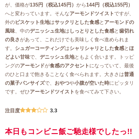
が、価格が
135円（税込145円）
から
144円（税込155円）
へと変わっています。そんな
アーモンドツイスト
ですが、
外の
ビスケット生地
は
サックリとした食感
と
アーモンドの
風味
、中の
デニッシュ生地
は
しっとりとした食感
と
歯切れ
の良さ
があって、これだけでも美味しく食べ進められま
す。
シュガーコーティング
は
シャリシャリとした食感
と
ほ
どよい甘味
で、
デニッシュ生地
ともよく合います。トッピ
ングの
アーモンド
が
食感のアクセント
になっていて、最後
のひと口まで飽きることなく食べられます。大きさは
普通
の菓子パンサイズ
で、
おやつ
や
小腹が空いた時
にピッタリ
です。ぜひ
アーモンドツイスト
を食べてみて下さい。
3.3
注目度
本日もコンビニ飯ご馳走様でしたっ!!