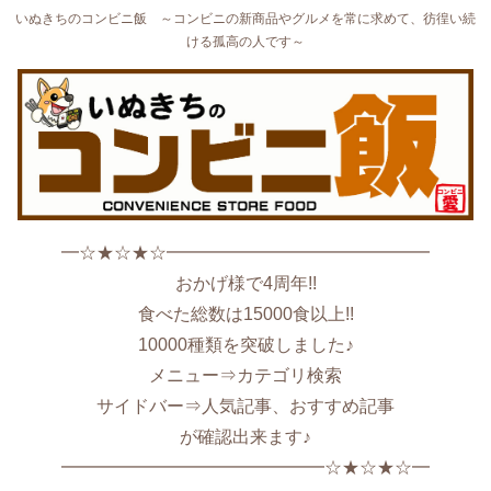
いぬきちのコンビニ飯 ～コンビニの新商品やグルメを常に求めて、彷徨い続
ける孤高の人です～
━☆★☆★☆━━━━━━━━━━━━━━━
おかげ様で4周年!!
食べた総数は15000食以上!!
10000種類を突破しました♪
メニュー⇒カテゴリ検索
サイドバー⇒人気記事、おすすめ記事
が確認出来ます♪
━━━━━━━━━━━━━━━☆★☆★☆━