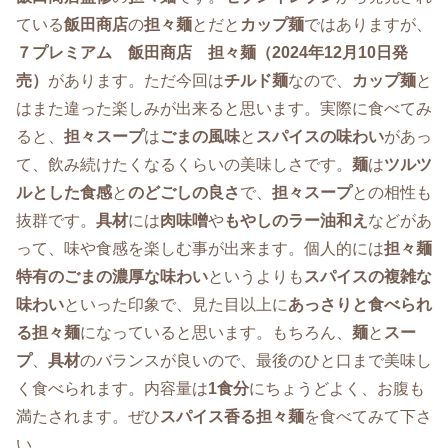
ている
飯田商店
の
担々麺
とだと
カップ麺
ではありますが、
７プレミアム 飯田商店 担々麺（2024年12月10日発
売）
があります。ただ今回は
チルド麺
なので、
カップ麺
と
はまた違った楽しみが出来ると思います。実際に食べてみ
ると、
担々スープ
は
ごまの風味
と
スパイスの味わい
があっ
て、飲み続けたくなるくらいの美味しさです。
麺
は
ツルツ
ルとした食感
と
のどごしの良さ
で、
担々スープ
との相性も
抜群です。
具材
には
肉味噌
や
もやしのラー油和え
などがあ
って、味や食感を楽しむ事が出来ます。個人的には
担々麺
特有のごまの濃厚な味わい
というよりも
スパイスの複雑な
味わい
といった印象で、見た目以上に
あっさりと食べられ
る担々麺
になっていると思います。もちろん、
麺
と
スー
プ
、
具材
のバランスが良いので、最後のひと口まで美味し
く食べられます。内容量は
1食分
にちょうどよく、お腹も
満たされます。ぜひ
スパイス香る担々麺
を食べてみて下さ
い。