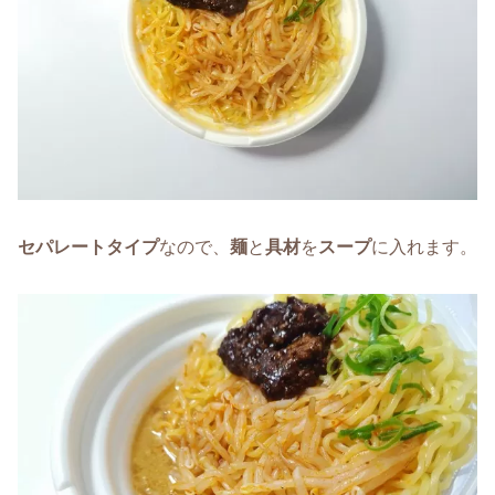
セパレートタイプ
なので、
麺
と
具材
を
スープ
に入れます。