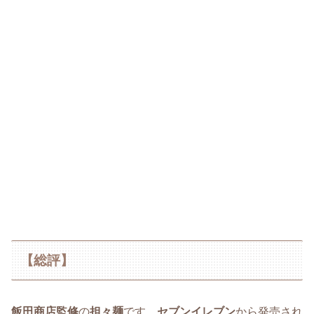
【総評】
飯田商店監修
の
担々麺
です。
セブンイレブン
から発売され