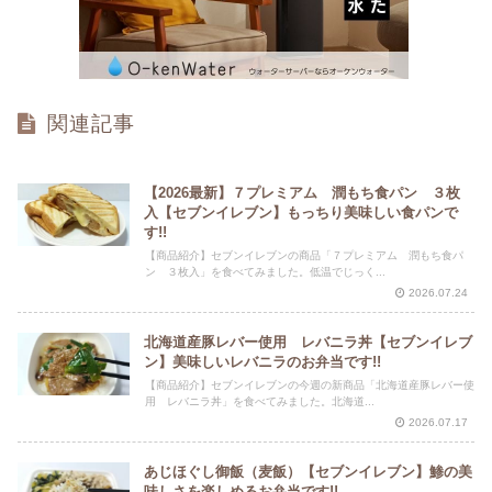
関連記事
【2026最新】７プレミアム 潤もち食パン ３枚
入【セブンイレブン】もっちり美味しい食パンで
す!!
【商品紹介】セブンイレブンの商品「７プレミアム 潤もち食パ
ン ３枚入」を食べてみました。低温でじっく...
2026.07.24
北海道産豚レバー使用 レバニラ丼【セブンイレブ
ン】美味しいレバニラのお弁当です!!
【商品紹介】セブンイレブンの今週の新商品「北海道産豚レバー使
用 レバニラ丼」を食べてみました。北海道...
2026.07.17
あじほぐし御飯（麦飯）【セブンイレブン】鯵の美
味しさを楽しめるお弁当です!!