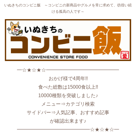
いぬきちのコンビニ飯 ～コンビニの新商品やグルメを常に求めて、彷徨い続
ける孤高の人です～
━☆★☆★☆━━━━━━━━━━━━━━━
おかげ様で4周年!!
食べた総数は15000食以上!!
10000種類を突破しました♪
メニュー⇒カテゴリ検索
サイドバー⇒人気記事、おすすめ記事
が確認出来ます♪
━━━━━━━━━━━━━━━☆★☆★☆━