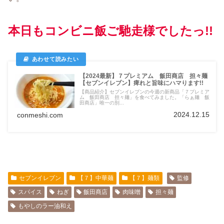
本日もコンビニ飯ご馳走様でしたっ!!
【2024最新】７プレミアム 飯田商店 担々麺
【セブンイレブン】痺れと旨味にハマります!!
【商品紹介】セブンイレブンの今週の新商品「７プレミア
ム 飯田商店 担々麺」を食べてみました。「らぁ麺 飯
田商店」唯一の別...
2024.12.15
conmeshi.com
セブンイレブン
【７】中華麺
【７】麺類
監修
スパイス
ねぎ
飯田商店
肉味噌
担々麺
もやしのラー油和え