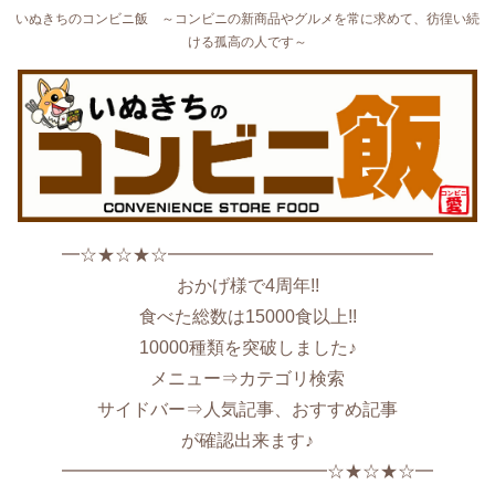
いぬきちのコンビニ飯 ～コンビニの新商品やグルメを常に求めて、彷徨い続
ける孤高の人です～
━☆★☆★☆━━━━━━━━━━━━━━━
おかげ様で4周年!!
食べた総数は15000食以上!!
10000種類を突破しました♪
メニュー⇒カテゴリ検索
サイドバー⇒人気記事、おすすめ記事
が確認出来ます♪
━━━━━━━━━━━━━━━☆★☆★☆━