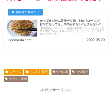
かっぱえびせん旨辛チリ味 55g【ローソン】
旨辛になっても、やめられない!!とまらない!!
【商品紹介】ローソンの今週の新商品「かっぱえびせん旨
辛チリ味 55g」を食べてみました。ピリッとした辛さに
旨みを効かせた...
2022.08.20
conmeshi.com
ローソン
【Ｌ】お菓子
伯方の塩
つな揚げ
サックリ食感
スポンサーリンク