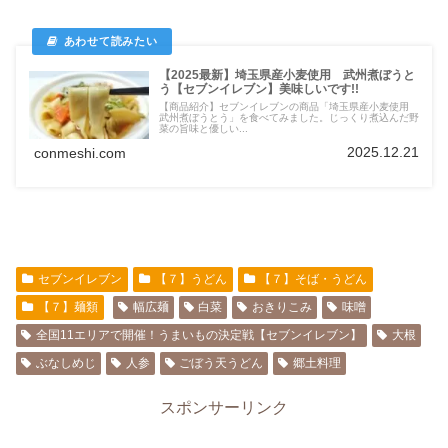
【2025最新】埼玉県産小麦使用 武州煮ぼうと
う【セブンイレブン】美味しいです!!
【商品紹介】セブンイレブンの商品「埼玉県産小麦使用
武州煮ぼうとう」を食べてみました。じっくり煮込んだ野
菜の旨味と優しい...
2025.12.21
conmeshi.com
セブンイレブン
【７】うどん
【７】そば・うどん
【７】麺類
幅広麺
白菜
おきりこみ
味噌
全国11エリアで開催！うまいもの決定戦【セブンイレブン】
大根
ぶなしめじ
人参
ごぼう天うどん
郷土料理
スポンサーリンク