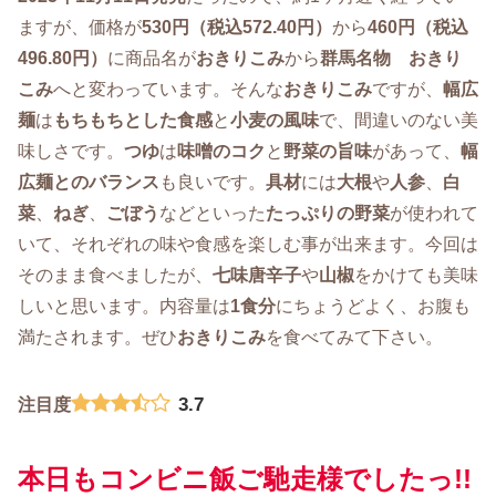
ますが、価格が
530円（税込572.40円）
から
460円（税込
496.80円）
に商品名が
おきりこみ
から
群馬名物 おきり
こみ
へと変わっています。そんな
おきりこみ
ですが、
幅広
麺
は
もちもちとした食感
と
小麦の風味
で、間違いのない美
味しさです。
つゆ
は
味噌のコク
と
野菜の旨味
があって、
幅
広麺とのバランス
も良いです。
具材
には
大根
や
人参
、
白
菜
、
ねぎ
、
ごぼう
などといった
たっぷりの野菜
が使われて
いて、それぞれの味や食感を楽しむ事が出来ます。今回は
そのまま食べましたが、
七味唐辛子
や
山椒
をかけても美味
しいと思います。内容量は
1食分
にちょうどよく、お腹も
満たされます。ぜひ
おきりこみ
を食べてみて下さい。
3.7
注目度
本日もコンビニ飯ご馳走様でしたっ!!