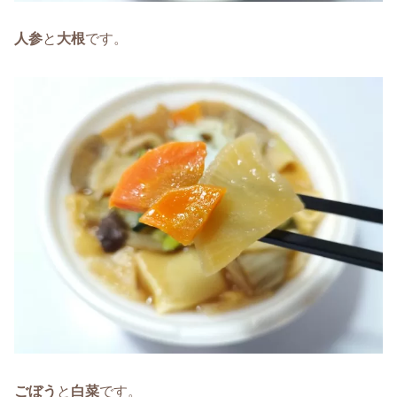
人参
と
大根
です。
ごぼう
と
白菜
です。