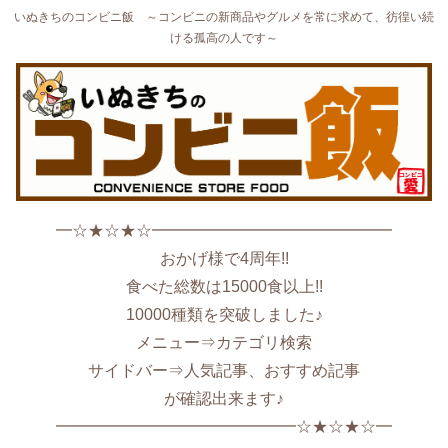
いぬきちのコンビニ飯 ～コンビニの新商品やグルメを常に求めて、彷徨い続
ける孤高の人です～
━☆★☆★☆━━━━━━━━━━━━━━━
おかげ様で4周年!!
食べた総数は15000食以上!!
10000種類を突破しました♪
メニュー⇒カテゴリ検索
サイドバー⇒人気記事、おすすめ記事
が確認出来ます♪
━━━━━━━━━━━━━━━☆★☆★☆━