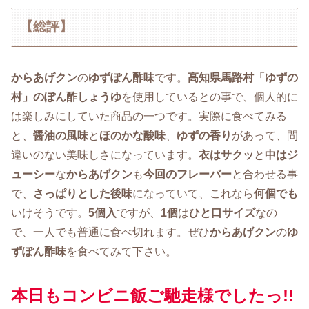
【総評】
からあげクン
の
ゆずぽん酢味
です。
高知県馬路村「ゆずの
村」のぽん酢しょうゆ
を使用しているとの事で、個人的に
は楽しみにしていた商品の一つです。実際に食べてみる
と、
醤油の風味
と
ほのかな酸味
、
ゆずの香り
があって、間
違いのない美味しさになっています。
衣はサクッ
と
中はジ
ューシー
な
からあげクン
も
今回のフレーバー
と合わせる事
で、
さっぱりとした後味
になっていて、これなら
何個でも
いけそうです。
5個入
ですが、
1個
は
ひと口サイズ
なの
で、一人でも普通に食べ切れます。ぜひ
からあげクン
の
ゆ
ずぽん酢味
を食べてみて下さい。
本日もコンビニ飯ご馳走様でしたっ!!