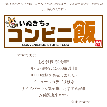
いぬきちのコンビニ飯 ～コンビニの新商品やグルメを常に求めて、彷徨い続
ける孤高の人です～
━☆★☆★☆━━━━━━━━━━━━━━━
おかげ様で4周年!!
食べた総数は15000食以上!!
10000種類を突破しました♪
メニュー⇒カテゴリ検索
サイドバー⇒人気記事、おすすめ記事
が確認出来ます♪
━━━━━━━━━━━━━━━☆★☆★☆━