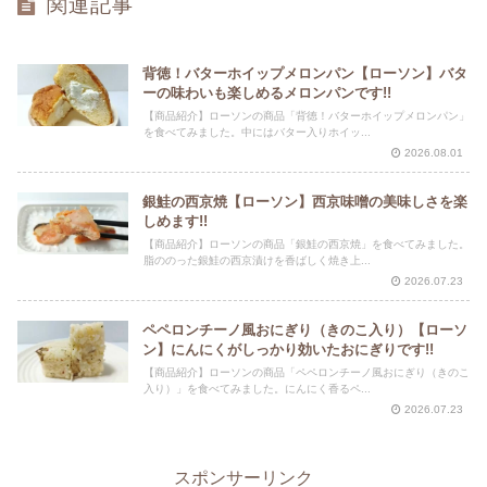
関連記事
背徳！バターホイップメロンパン【ローソン】バタ
ーの味わいも楽しめるメロンパンです!!
【商品紹介】ローソンの商品「背徳！バターホイップメロンパン」
を食べてみました。中にはバター入りホイッ...
2026.08.01
銀鮭の西京焼【ローソン】西京味噌の美味しさを楽
しめます!!
【商品紹介】ローソンの商品「銀鮭の西京焼」を食べてみました。
脂ののった銀鮭の西京漬けを香ばしく焼き上...
2026.07.23
ペペロンチーノ風おにぎり（きのこ入り）【ローソ
ン】にんにくがしっかり効いたおにぎりです!!
【商品紹介】ローソンの商品「ペペロンチーノ風おにぎり（きのこ
入り）」を食べてみました。にんにく香るペ...
2026.07.23
スポンサーリンク