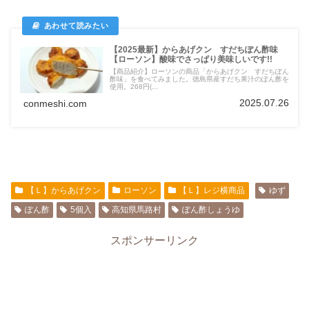
【2025最新】からあげクン すだちぽん酢味
【ローソン】酸味でさっぱり美味しいです!!
【商品紹介】ローソンの商品「からあげクン すだちぽん
酢味」を食べてみました。徳島県産すだち果汁のぽん酢を
使用。268円(...
2025.07.26
conmeshi.com
【Ｌ】からあげクン
ローソン
【Ｌ】レジ横商品
ゆず
ぽん酢
5個入
高知県馬路村
ぽん酢しょうゆ
スポンサーリンク