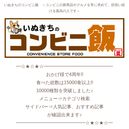
いぬきちのコンビニ飯 ～コンビニの新商品やグルメを常に求めて、彷徨い続
ける孤高の人です～
━☆★☆★☆━━━━━━━━━━━━━━━
おかげ様で4周年!!
食べた総数は15000食以上!!
10000種類を突破しました♪
メニュー⇒カテゴリ検索
サイドバー⇒人気記事、おすすめ記事
が確認出来ます♪
━━━━━━━━━━━━━━━☆★☆★☆━