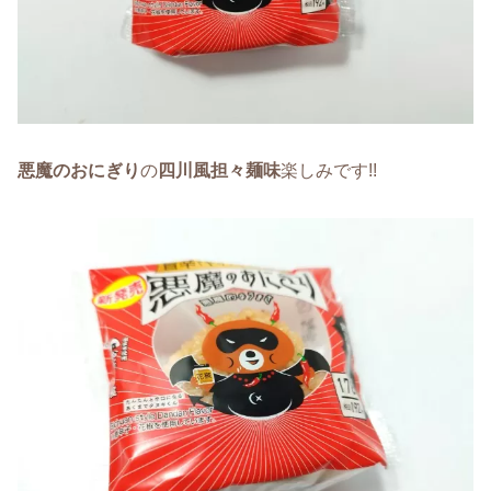
悪魔のおにぎり
の
四川風担々麺味
楽しみです!!