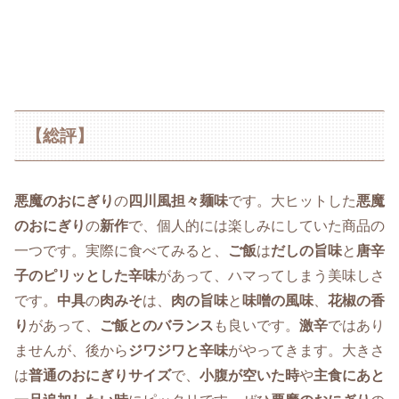
【総評】
悪魔のおにぎり
の
四川風担々麺味
です。大ヒットした
悪魔
のおにぎり
の
新作
で、個人的には楽しみにしていた商品の
一つです。実際に食べてみると、
ご飯
は
だしの旨味
と
唐辛
子のピリッとした辛味
があって、ハマってしまう美味しさ
です。
中具
の
肉みそ
は、
肉の旨味
と
味噌の風味
、
花椒の香
り
があって、
ご飯とのバランス
も良いです。
激辛
ではあり
ませんが、後から
ジワジワと辛味
がやってきます。大きさ
は
普通のおにぎりサイズ
で、
小腹が空いた時
や
主食にあと