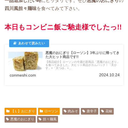
一品追加したい時
にピッタリです。ぜひ
悪魔のおにぎり
の
四川風担々麺味
を食べてみて下さい。
本日もコンビニ飯ご馳走様でしたっ!!
悪魔のおにぎり【ローソン】3年ぶりに帰ってき
た大ヒット商品です!!
【商品紹介】ローソンの今週の新商品「悪魔のおにぎり」
を食べてみました。大ヒット商品がカムバック！「天か
す」×「天つゆ」×...
2024.10.24
conmeshi.com
【Ｌ】おにぎり
ローソン
肉みそ
唐辛子
花椒
悪魔のおにぎり
担々麺風