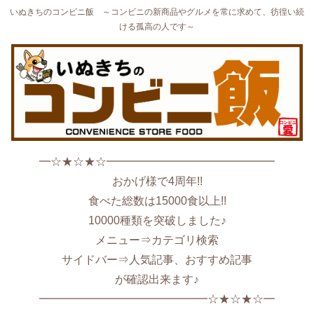
いぬきちのコンビニ飯 ～コンビニの新商品やグルメを常に求めて、彷徨い続
ける孤高の人です～
━☆★☆★☆━━━━━━━━━━━━━━━
おかげ様で4周年!!
食べた総数は15000食以上!!
10000種類を突破しました♪
メニュー⇒カテゴリ検索
サイドバー⇒人気記事、おすすめ記事
が確認出来ます♪
━━━━━━━━━━━━━━━☆★☆★☆━