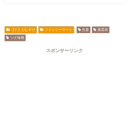
【Ｆ】おむすび
ファミリーマート
生姜
真昆布
ツナ味噌
スポンサーリンク