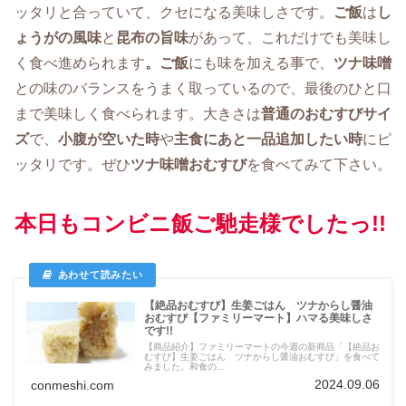
ッタリと合っていて、クセになる美味しさです。
ご飯
は
し
ょうがの風味
と
昆布の旨味
があって、これだけでも美味し
く食べ進められます
。ご飯
にも味を加える事で、
ツナ味噌
との味のバランスをうまく取っているので、最後のひと口
まで美味しく食べられます。大きさは
普通のおむすびサイ
ズ
で、
小腹が空いた時
や
主食にあと一品追加したい時
にピ
ッタリです。ぜひ
ツナ味噌おむすび
を食べてみて下さい。
本日もコンビニ飯ご馳走様でしたっ!!
【絶品おむすび】生姜ごはん ツナからし醤油
おむすび【ファミリーマート】ハマる美味しさ
です!!
【商品紹介】ファミリーマートの今週の新商品「【絶品お
むすび】生姜ごはん ツナからし醤油おむすび」を食べて
みました。和食の...
2024.09.06
conmeshi.com