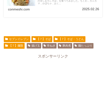
の冷しおろしそば」を食べてみました。ちくわ，カニカ
マ，かぼちゃ，おく...
2025.02.26
conmeshi.com
セブンイレブン
【７】そば
【７】そば・うどん
【７】麺類
揚げ玉
辛ねぎ
豚肉煮
麺たっぷり
スポンサーリンク