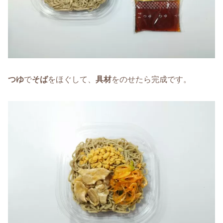
つゆ
で
そば
をほぐして、
具材
をのせたら完成です。