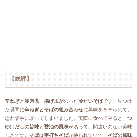
【総評】
辛ねぎ
と
豚肉煮
、
揚げ玉
がのった
冷たいそば
です。見つけ
た瞬間に
辛ねぎとそばの組み合わせ
に興味をそそられて、
思わず手に取ってしまいました。実際に食べてみると、
つ
ゆ
は
だしの旨味
と
醤油の風味
があって、間違いのない美味
しさです。
そば
は
平打ちそば
が使われていて、
そばの風味