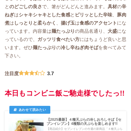
と
のどごしの良さ
で、箸がどんどんと進みます。
具材
の
辛
ねぎ
は
シャキシャキとした食感
と
ピリッとした辛味
、
豚肉
煮
は
しっとりと柔らかく
、
揚げ玉
は
食感のアクセント
にな
っています。内容量は
麺たっぷり
の商品名通り、
大盛
にな
っているので、
ガッツリ食べたい方
にはちょうど良いと思
います。ぜひ
麺たっぷり
の
冷し辛ねぎ肉そば
を食べてみて
下さい。
3.7
注目度
本日もコンビニ飯ご馳走様でしたっ!!
【2025最新】４種天ぷらの冷しおろしそば【セ
ブンイレブン】4種類の天ぷらを楽しめます!!
【商品紹介】セブンイレブンの今週の新商品「４種天ぷら