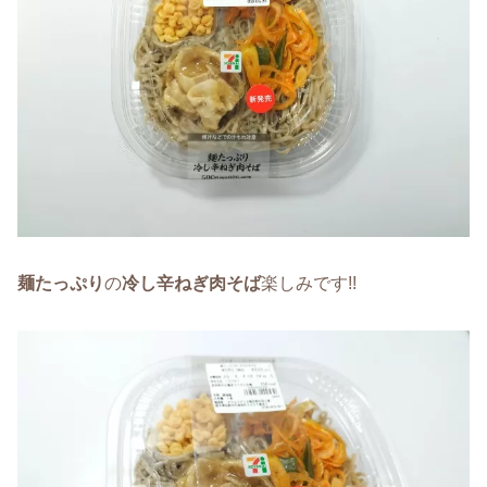
麺たっぷり
の
冷し辛ねぎ肉そば
楽しみです!!