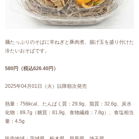
麺たっぷりのそばに辛ねぎと豚肉煮、揚げ玉を盛り付けた
冷たいおそばです。
580円（税込626.40円）
2025年04月01日（火）以降順次発売
熱量：756kcal、たんぱく質：29.9g、脂質：32.6g、炭水
化物：89.7g（糖質：81.9g、食物繊維：7.8g）、食塩相当
量：4.5g
販売地域：茨城県、栃木県、群馬県、埼玉県