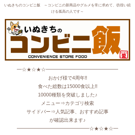
いぬきちのコンビニ飯 ～コンビニの新商品やグルメを常に求めて、彷徨い続
ける孤高の人です～
━☆★☆★☆━━━━━━━━━━━━━━━
おかげ様で4周年!!
食べた総数は15000食以上!!
10000種類を突破しました♪
メニュー⇒カテゴリ検索
サイドバー⇒人気記事、おすすめ記事
が確認出来ます♪
━━━━━━━━━━━━━━━☆★☆★☆━