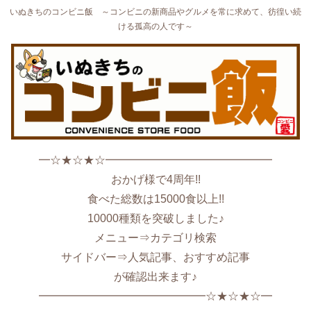
いぬきちのコンビニ飯 ～コンビニの新商品やグルメを常に求めて、彷徨い続
ける孤高の人です～
━☆★☆★☆━━━━━━━━━━━━━━━
おかげ様で4周年!!
食べた総数は15000食以上!!
10000種類を突破しました♪
メニュー⇒カテゴリ検索
サイドバー⇒人気記事、おすすめ記事
が確認出来ます♪
━━━━━━━━━━━━━━━☆★☆★☆━