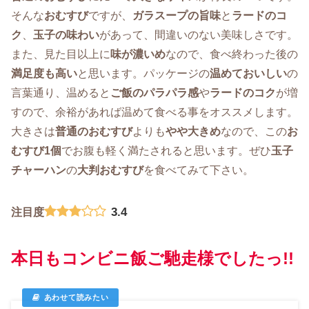
そんな
おむすび
ですが、
ガラスープの旨味
と
ラードのコ
ク
、
玉子の味わい
があって、間違いのない美味しさです。
また、見た目以上に
味が濃いめ
なので、食べ終わった後の
満足度も高い
と思います。パッケージの
温めておいしい
の
言葉通り、温めると
ご飯のパラパラ感
や
ラードのコク
が増
すので、余裕があれば温めて食べる事をオススメします。
大きさは
普通のおむすび
よりも
やや大きめ
なので、この
お
むすび1個
でお腹も軽く満たされると思います。ぜひ
玉子
チャーハン
の
大判おむすび
を食べてみて下さい。
3.4
注目度
本日もコンビニ飯ご馳走様でしたっ!!