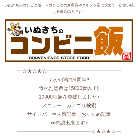
いぬきちのコンビニ飯 ～コンビニの新商品やグルメを常に求めて、彷徨い続
ける孤高の人です～
━☆★☆★☆━━━━━━━━━━━━━━━
おかげ様で4周年!!
食べた総数は15000食以上!!
10000種類を突破しました♪
メニュー⇒カテゴリ検索
サイドバー⇒人気記事、おすすめ記事
が確認出来ます♪
━━━━━━━━━━━━━━━☆★☆★☆━