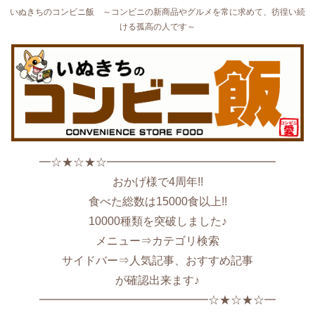
いぬきちのコンビニ飯 ～コンビニの新商品やグルメを常に求めて、彷徨い続
ける孤高の人です～
━☆★☆★☆━━━━━━━━━━━━━━━
おかげ様で4周年!!
食べた総数は15000食以上!!
10000種類を突破しました♪
メニュー⇒カテゴリ検索
サイドバー⇒人気記事、おすすめ記事
が確認出来ます♪
━━━━━━━━━━━━━━━☆★☆★☆━