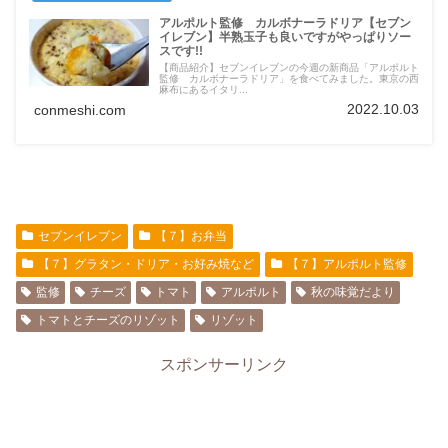
アルポルト監修 カルボナーラドリア【セブン
イレブン】半熟玉子も良いですがやっぱりソー
スです!!
【商品紹介】セブンイレブンの今週の新商品「アルポルト
監修 カルボナーラドリア」を食べてみました。東京の西
麻布にあるイタリ...
2022.10.03
conmeshi.com
セブンイレブン
【７】お弁当
【７】グラタン・ドリア・お好み焼など
【７】アルポルト監修
監修
チーズ
トマト
アルポルト
秋の味覚だより
トマトとチーズのリゾット
リゾット
スポンサーリンク