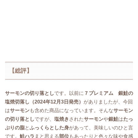
【総評】
サーモンの切り落とし
です。以前に
７プレミアム 銀鮭の
塩焼切落し（2024年12月3日発売）
がありましたが、今回
は
サーモン
も含めた商品になっています。そんな
サーモン
の切り落とし
ですが、
塩焼き
された
サーモン
や
銀鮭
は
たっ
ぷりの脂
と
ふっくらとした身
があって、美味しいのひと言
です。
鮭ハラミ
と思える
部位
もあったりと色々な味や食感