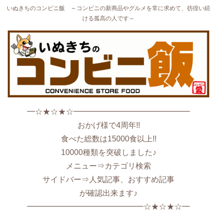
いぬきちのコンビニ飯 ～コンビニの新商品やグルメを常に求めて、彷徨い続
ける孤高の人です～
━☆★☆★☆━━━━━━━━━━━━━━━
おかげ様で4周年!!
食べた総数は15000食以上!!
10000種類を突破しました♪
メニュー⇒カテゴリ検索
サイドバー⇒人気記事、おすすめ記事
が確認出来ます♪
━━━━━━━━━━━━━━━☆★☆★☆━