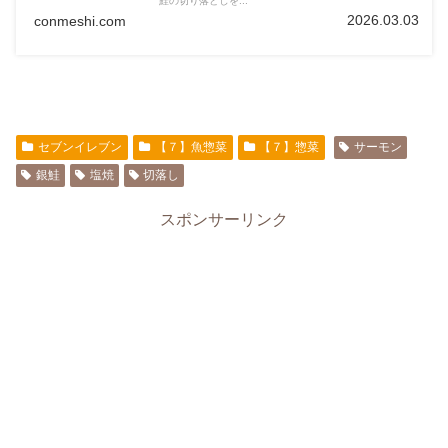
鮭の切り落としを...
2026.03.03
conmeshi.com
セブンイレブン
【７】魚惣菜
【７】惣菜
サーモン
銀鮭
塩焼
切落し
スポンサーリンク