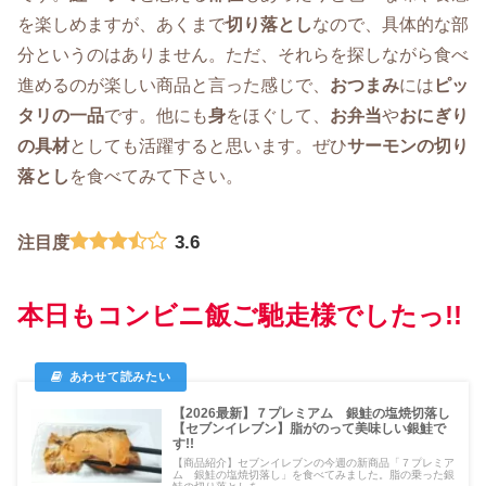
を楽しめますが、あくまで
切り落とし
なので、具体的な部
分というのはありません。ただ、それらを探しながら食べ
進めるのが楽しい商品と言った感じで、
おつまみ
には
ピッ
タリの一品
です。他にも
身
をほぐして、
お弁当
や
おにぎり
の具材
としても活躍すると思います。ぜひ
サーモンの切り
落とし
を食べてみて下さい。
3.6
注目度
本日もコンビニ飯ご馳走様でしたっ!!
【2026最新】７プレミアム 銀鮭の塩焼切落し
【セブンイレブン】脂がのって美味しい銀鮭で
す!!
【商品紹介】セブンイレブンの今週の新商品「７プレミア
ム 銀鮭の塩焼切落し」を食べてみました。脂の乗った銀