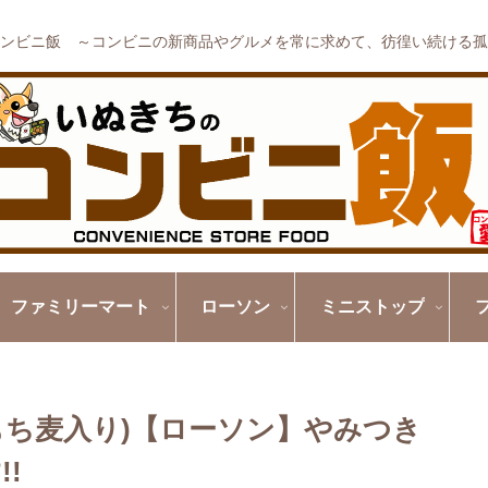
ンビニ飯 ～コンビニの新商品やグルメを常に求めて、彷徨い続ける孤
ファミリーマート
ローソン
ミニストップ
もち麦入り)【ローソン】やみつき
!