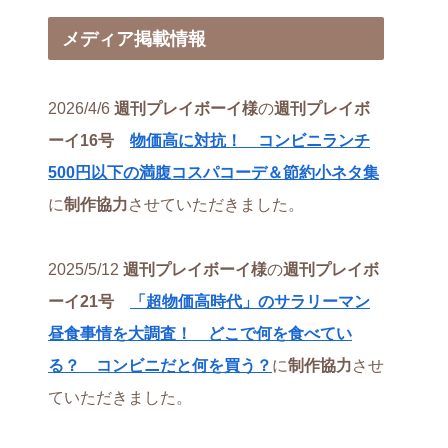
メディア掲載情報
2026/4/6
週刊プレイボーイ様
の
週刊プレイボ
ーイ16号
物価高に対抗！ コンビニランチ
500円以下の満腹コスパコーデ＆節約小ネタ集
に
制作協力
させていただきました。
2025/5/12
週刊プレイボーイ様
の
週刊プレイボ
ーイ21号
「超物価高時代」のサラリーマン
昼食事情を大調査！ どこで何を食べてい
る？ コンビニだと何を買う？
に
制作協力
させ
ていただきました。