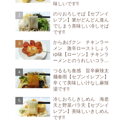
味しいです!!
のりおろしそば【セブンイ
レブン】箸がどんどん進ん
でしまう美味しい冷しそば
です!!
からあげクン チキンラー
メン 激辛ローストしょう
ゆ味【ローソン】チキンラ
ーメンとのうれしいコラボ
です!!
つるもち食感 旨辛麻辣太
麺春雨【セブンイレブン】
辛くて美味しい汁なし麻辣
湯です!!
冷しおろしきしめん 海老
天と野菜バラ天【セブンイ
レブン】美味しいきしめん
です!!