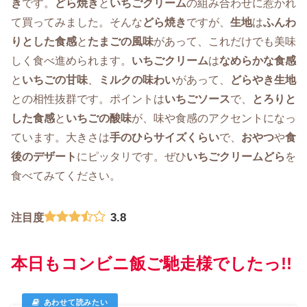
き
です。
どら焼き
と
いちごクリーム
の組み合わせに惹かれ
て買ってみました。そんな
どら焼き
ですが、
生地
は
ふんわ
りとした食感
と
たまごの風味
があって、これだけでも美味
しく食べ進められます。
いちごクリーム
は
なめらかな食感
と
いちごの甘味
、
ミルクの味わい
があって、
どらやき生地
との相性抜群です。ポイントは
いちごソース
で、
とろりと
した食感
と
いちごの酸味
が、味や食感のアクセントになっ
ています。大きさは
手のひらサイズくらい
で、
おやつ
や
食
後のデザート
にピッタリです。ぜひ
いちごクリームどら
を
食べてみてください。
3.8
注目度
本日もコンビニ飯ご馳走様でしたっ!!