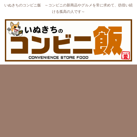
いぬきちのコンビニ飯 ～コンビニの新商品やグルメを常に求めて、彷徨い続
ける孤高の人です～