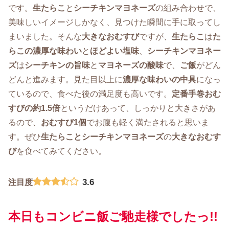
です。
生たらこ
と
シーチキンマヨネーズ
の組み合わせで、
美味しいイメージしかなく、見つけた瞬間に手に取ってし
まいました。そんな
大きなおむすび
ですが、
生たらこ
は
た
らこの濃厚な味わい
と
ほどよい塩味
、
シーチキンマヨネー
ズ
は
シーチキンの旨味
と
マヨネーズの酸味
で、
ご飯
がどん
どんと進みます。見た目以上に
濃厚な味わいの中具
になっ
ているので、食べた後の満足度も高いです。
定番手巻おむ
すびの約1.5倍
というだけあって、しっかりと大きさがあ
るので、
おむすび1個
でお腹も軽く満たされると思いま
す。ぜひ
生たらこ
と
シーチキンマヨネーズ
の
大きなおむす
び
を食べてみてください。
3.6
注目度
本日もコンビニ飯ご馳走様でしたっ!!