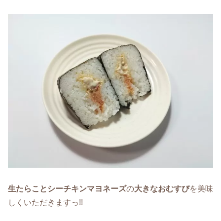
生たらこ
と
シーチキンマヨネーズ
の
大きなおむすび
を美味
しくいただきますっ!!