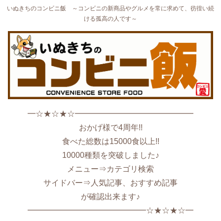
いぬきちのコンビニ飯 ～コンビニの新商品やグルメを常に求めて、彷徨い続
ける孤高の人です～
━☆★☆★☆━━━━━━━━━━━━━━━
おかげ様で4周年!!
食べた総数は15000食以上!!
10000種類を突破しました♪
メニュー⇒カテゴリ検索
サイドバー⇒人気記事、おすすめ記事
が確認出来ます♪
━━━━━━━━━━━━━━━☆★☆★☆━