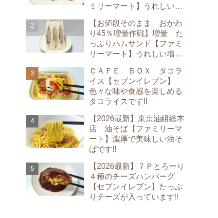
ミリーマート】うれしい増
量です!!
【お値段そのまま おかわ
り45％増量作戦】増量 た
っぷりハムサンド【ファミ
リーマート】うれしい増量
です!!
ＣＡＦＥ ＢＯＸ タコラ
イス【セブンイレブン】
色々な味や食感を楽しめる
タコライスです!!
【2026最新】東京油組総本
店 油そば【ファミリーマ
ート】濃厚で美味しい油そ
ばです!!
【2026最新】７Ｐとろーり
４種のチーズハンバーグ
【セブンイレブン】たっぷ
りチーズが入っています!!