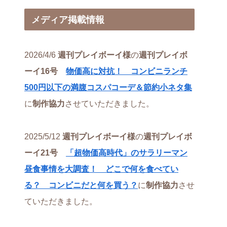
メディア掲載情報
2026/4/6
週刊プレイボーイ様
の
週刊プレイボ
ーイ16号
物価高に対抗！ コンビニランチ
500円以下の満腹コスパコーデ＆節約小ネタ集
に
制作協力
させていただきました。
2025/5/12
週刊プレイボーイ様
の
週刊プレイボ
ーイ21号
「超物価高時代」のサラリーマン
昼食事情を大調査！ どこで何を食べてい
る？ コンビニだと何を買う？
に
制作協力
させ
ていただきました。