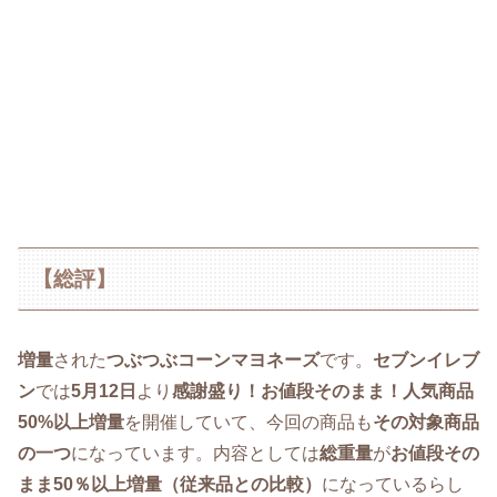
【総評】
増量
された
つぶつぶコーンマヨネーズ
です。
セブンイレブ
ン
では
5月12日
より
感謝盛り！お値段そのまま！人気商品
50%以上増量
を開催していて、今回の商品も
その対象商品
の一つ
になっています。内容としては
総重量
が
お値段その
まま50％以上増量（従来品との比較）
になっているらし