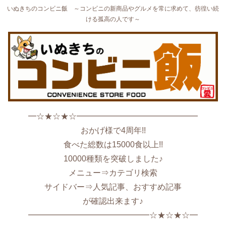
いぬきちのコンビニ飯 ～コンビニの新商品やグルメを常に求めて、彷徨い続
ける孤高の人です～
━☆★☆★☆━━━━━━━━━━━━━━━
おかげ様で4周年!!
食べた総数は15000食以上!!
10000種類を突破しました♪
メニュー⇒カテゴリ検索
サイドバー⇒人気記事、おすすめ記事
が確認出来ます♪
━━━━━━━━━━━━━━━☆★☆★☆━