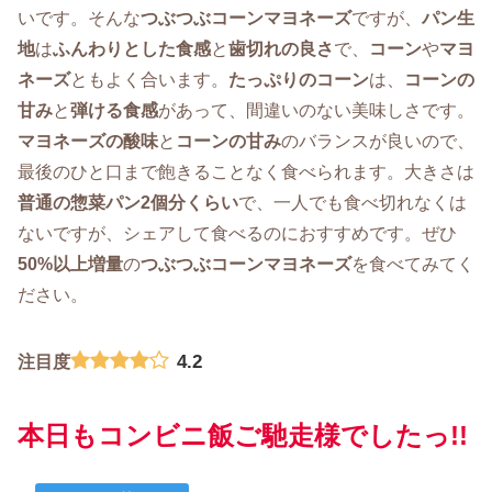
いです。そんな
つぶつぶコーンマヨネーズ
ですが、
パン生
地
は
ふんわりとした食感
と
歯切れの良さ
で、
コーン
や
マヨ
ネーズ
ともよく合います。
たっぷりのコーン
は、
コーンの
甘み
と
弾ける食感
があって、間違いのない美味しさです。
マヨネーズの酸味
と
コーンの甘み
のバランスが良いので、
最後のひと口まで飽きることなく食べられます。大きさは
普通の惣菜パン2個分くらい
で、一人でも食べ切れなくは
ないですが、シェアして食べるのにおすすめです。ぜひ
50%以上増量
の
つぶつぶコーンマヨネーズ
を食べてみてく
ださい。
4.2
注目度
本日もコンビニ飯ご馳走様でしたっ!!