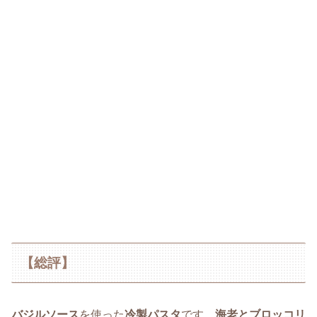
【総評】
バジルソース
を使った
冷製パスタ
です。
海老とブロッコリ