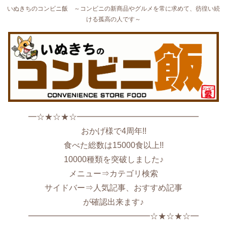
いぬきちのコンビニ飯 ～コンビニの新商品やグルメを常に求めて、彷徨い続
ける孤高の人です～
━☆★☆★☆━━━━━━━━━━━━━━━
おかげ様で4周年!!
食べた総数は15000食以上!!
10000種類を突破しました♪
メニュー⇒カテゴリ検索
サイドバー⇒人気記事、おすすめ記事
が確認出来ます♪
━━━━━━━━━━━━━━━☆★☆★☆━