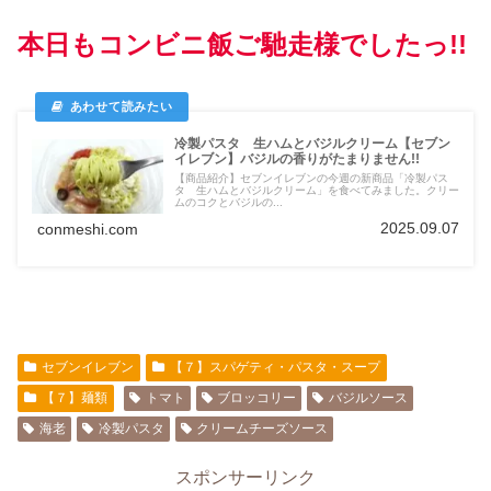
本日もコンビニ飯ご馳走様でしたっ!!
冷製パスタ 生ハムとバジルクリーム【セブン
イレブン】バジルの香りがたまりません!!
【商品紹介】セブンイレブンの今週の新商品「冷製パス
タ 生ハムとバジルクリーム」を食べてみました。クリー
ムのコクとバジルの...
2025.09.07
conmeshi.com
セブンイレブン
【７】スパゲティ・パスタ・スープ
【７】麺類
トマト
ブロッコリー
バジルソース
海老
冷製パスタ
クリームチーズソース
スポンサーリンク