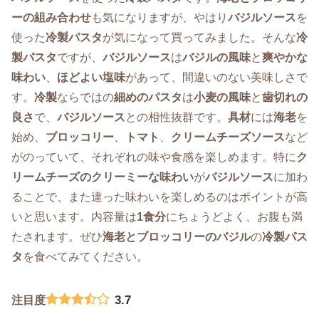
ーの組み合わせ
も気になりますが、やはり
バジルソース
を
使った
冷製パスタ
が気になって買ってみました。そんな
冷
製パスタ
ですが、
バジルソース
は
バジルの風味
と
爽やかな
味わい
、
ほどよい塩味
があって、間違いのない美味しさで
す。
冷製
ならではの
細めのパスタ
は
小麦の風味
と
歯切れの
良さ
で、
バジルソース
との相性抜群です。
具材
には
海老
を
始め、
ブロッコリー
、
トマト
、
クリームチーズソース
など
がのっていて、それぞれの味や食感を楽しめます。特に
ク
リームチーズのクリーミーな味わい
が
バジルソース
に加わ
ることで、また違った味わいを楽しめるのはポイントが高
いと思います。内容量は
1食分
にちょうどよく、お腹も満
たされます。ぜひ
海老とブロッコリーのバジル
の
冷製パス
タ
を食べてみてください。
3.7
注目度