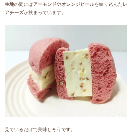
生地
の間には
アーモンド
や
オレンジピール
を練り込んだ
レ
アチーズ
が挟まっています。
見ているだけで美味しそうです。