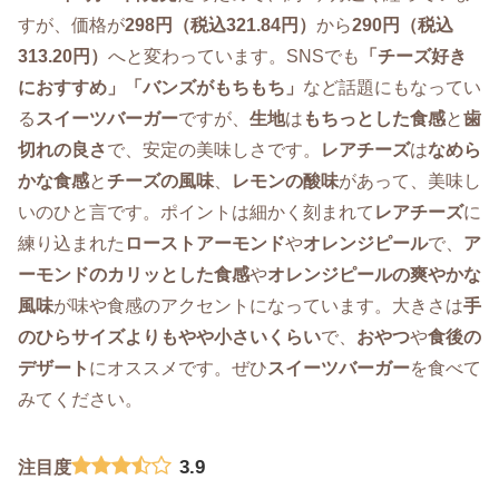
すが、価格が
298円（税込321.84円）
から
290円（税込
313.20円）
へと変わっています。SNSでも
「チーズ好き
におすすめ」「バンズがもちもち」
など話題にもなってい
る
スイーツバーガー
ですが、
生地
は
もちっとした食感
と
歯
切れの良さ
で、安定の美味しさです。
レアチーズ
は
なめら
かな食感
と
チーズの風味
、
レモンの酸味
があって、美味し
いのひと言です。ポイントは細かく刻まれて
レアチーズ
に
練り込まれた
ローストアーモンド
や
オレンジピール
で、
ア
ーモンドのカリッとした食感
や
オレンジピールの爽やかな
風味
が味や食感のアクセントになっています。大きさは
手
のひらサイズよりもやや小さいくらい
で、
おやつ
や
食後の
デザート
にオススメです。ぜひ
スイーツバーガー
を食べて
みてください。
3.9
注目度