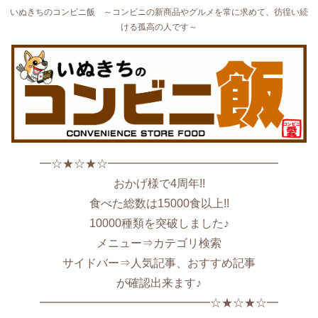
いぬきちのコンビニ飯 ～コンビニの新商品やグルメを常に求めて、彷徨い続
ける孤高の人です～
━☆★☆★☆━━━━━━━━━━━━━━━
おかげ様で4周年!!
食べた総数は15000食以上!!
10000種類を突破しました♪
メニュー⇒カテゴリ検索
サイドバー⇒人気記事、おすすめ記事
が確認出来ます♪
━━━━━━━━━━━━━━━☆★☆★☆━