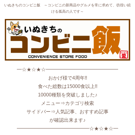
いぬきちのコンビニ飯 ～コンビニの新商品やグルメを常に求めて、彷徨い続
ける孤高の人です～
━☆★☆★☆━━━━━━━━━━━━━━━
おかげ様で4周年!!
食べた総数は15000食以上!!
10000種類を突破しました♪
メニュー⇒カテゴリ検索
サイドバー⇒人気記事、おすすめ記事
が確認出来ます♪
━━━━━━━━━━━━━━━☆★☆★☆━