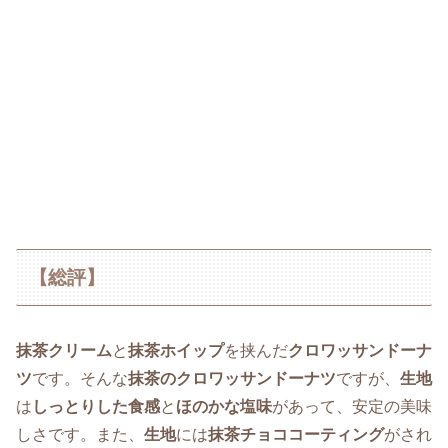
【総評】
抹茶クリーム
と
抹茶ホイップ
を挟んだ
クロワッサンドーナ
ツ
です。そんな
抹茶のクロワッサンドーナツ
ですが、
生地
は
しっとりした食感
と
ほのかな塩味
があって、安定の美味
しさです。また、
生地
には
抹茶チョココーティング
がされ