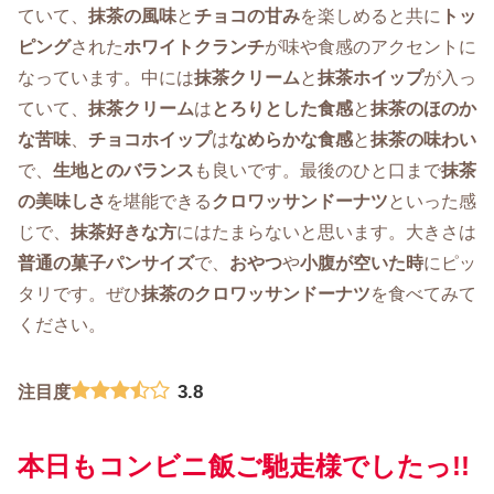
ていて、
抹茶の風味
と
チョコの甘み
を楽しめると共に
トッ
ピング
された
ホワイトクランチ
が味や食感のアクセントに
なっています。中には
抹茶クリーム
と
抹茶ホイップ
が入っ
ていて、
抹茶クリーム
は
とろりとした食感
と
抹茶のほのか
な苦味
、
チョコホイップ
は
なめらかな食感
と
抹茶の味わい
で、
生地とのバランス
も良いです。最後のひと口まで
抹茶
の美味しさ
を堪能できる
クロワッサンドーナツ
といった感
じで、
抹茶好きな方
にはたまらないと思います。大きさは
普通の菓子パンサイズ
で、
おやつ
や
小腹が空いた時
にピッ
タリです。ぜひ
抹茶のクロワッサンドーナツ
を食べてみて
ください。
3.8
注目度
本日もコンビニ飯ご馳走様でしたっ!!