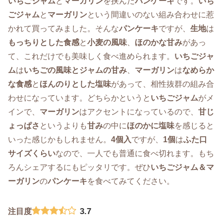
いちごジャム
と
マーガリン
を挟んだ
パンケーキ
です。
いち
ごジャム
と
マーガリン
という間違いのない組み合わせに惹
かれて買ってみました。そんな
パンケーキ
ですが、
生地
は
もっちりとした食感
と
小麦の風味
、
ほのかな甘み
があっ
て、これだけでも美味しく食べ進められます。
いちごジャ
ム
は
いちごの風味とジャムの甘み
、
マーガリン
は
なめらか
な食感
と
ほんのりとした塩味
があって、相性抜群の組み合
わせになっています。どちらかというと
いちごジャム
がメ
インで、
マーガリン
はアクセントになっているので、
甘じ
ょっぱさ
というよりも
甘み
の中に
ほのかに塩味
を感じると
いった感じかもしれません。
4個入
ですが、
1個
は
ふた口
サイズくらい
なので、一人でも普通に食べ切れます。もち
ろんシェアするにもピッタリです。ぜひ
いちごジャム＆マ
ーガリン
の
パンケーキ
を食べてみてください。
3.7
注目度