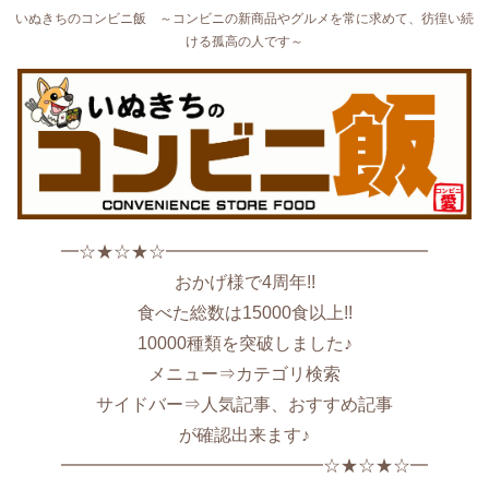
いぬきちのコンビニ飯 ～コンビニの新商品やグルメを常に求めて、彷徨い続
ける孤高の人です～
━☆★☆★☆━━━━━━━━━━━━━━━
おかげ様で4周年!!
食べた総数は15000食以上!!
10000種類を突破しました♪
メニュー⇒カテゴリ検索
サイドバー⇒人気記事、おすすめ記事
が確認出来ます♪
━━━━━━━━━━━━━━━☆★☆★☆━