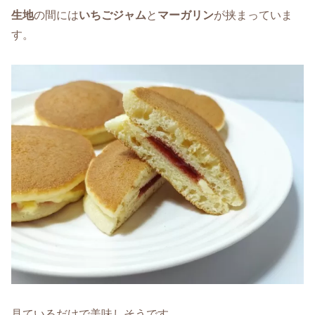
生地
の間には
いちごジャム
と
マーガリン
が挟まっていま
す。
見ているだけで美味しそうです。