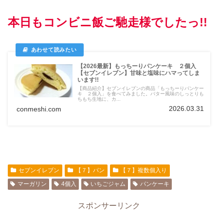
本日もコンビニ飯ご馳走様でしたっ!!
【2026最新】もっちーりパンケーキ ２個入
【セブンイレブン】甘味と塩味にハマってしま
います!!
【商品紹介】セブンイレブンの商品「もっちーりパンケー
キ ２個入」を食べてみました。バター風味のしっとりも
ちもち生地に、カ...
2026.03.31
conmeshi.com
セブンイレブン
【７】パン
【７】複数個入り
マーガリン
4個入
いちごジャム
パンケーキ
スポンサーリンク