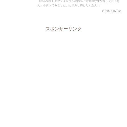
【商品紹介】セブンイレブンの商品「寿司おむすび梅しそたくあ
ん」を食べてみました。カリカリ梅とたくあん...
2026.07.12
スポンサーリンク