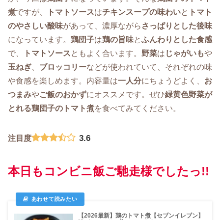
煮
ですが、
トマトソース
は
チキンスープの味わい
と
トマト
のやさしい酸味
があって、濃厚ながら
さっぱりとした後味
になっています。
鶏団子
は
鶏の旨味
と
ふんわりとした食感
で、
トマトソース
ともよく合います。
野菜
は
じゃがいも
や
玉ねぎ
、
ブロッコリー
などが使われていて、それぞれの味
や食感を楽しめます。内容量は
一人分
にちょうどよく、
お
つまみ
や
ご飯のおかず
にオススメです。ぜひ
緑黄色野菜が
とれる鶏団子のトマト煮
を食べてみてください。
3.6
注目度
本日もコンビニ飯ご馳走様でしたっ!!
【2026最新】鶏のトマト煮【セブンイレブン】