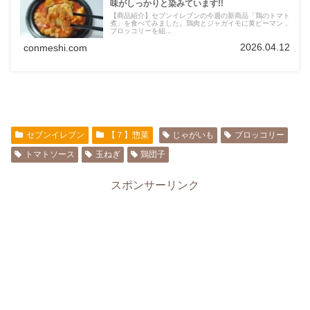
味がしっかりと染みています!!
【商品紹介】セブンイレブンの今週の新商品「鶏のトマト
煮」を食べてみました。鶏肉とジャガイモに黄ピーマン，
ブロッコリーを組...
2026.04.12
conmeshi.com
セブンイレブン
【７】惣菜
じゃがいも
ブロッコリー
トマトソース
玉ねぎ
鶏団子
スポンサーリンク