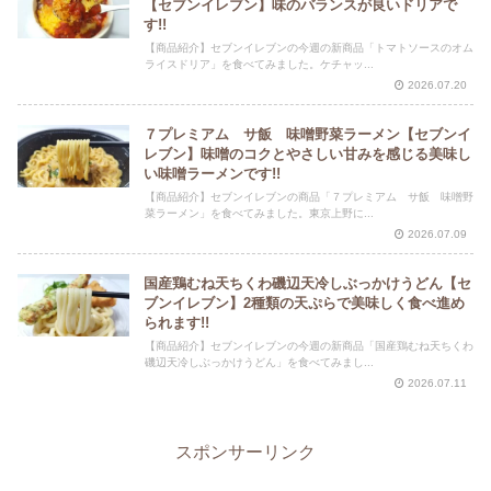
【セブンイレブン】味のバランスが良いドリアで
す!!
【商品紹介】セブンイレブンの今週の新商品「トマトソースのオム
ライスドリア」を食べてみました。ケチャッ...
2026.07.20
７プレミアム サ飯 味噌野菜ラーメン【セブンイ
レブン】味噌のコクとやさしい甘みを感じる美味し
い味噌ラーメンです!!
【商品紹介】セブンイレブンの商品「７プレミアム サ飯 味噌野
菜ラーメン」を食べてみました。東京上野に...
2026.07.09
国産鶏むね天ちくわ磯辺天冷しぶっかけうどん【セ
ブンイレブン】2種類の天ぷらで美味しく食べ進め
られます!!
【商品紹介】セブンイレブンの今週の新商品「国産鶏むね天ちくわ
磯辺天冷しぶっかけうどん」を食べてみまし...
2026.07.11
スポンサーリンク