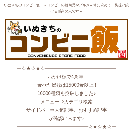
いぬきちのコンビニ飯 ～コンビニの新商品やグルメを常に求めて、彷徨い続
ける孤高の人です～
━☆★☆★☆━━━━━━━━━━━━━━━
おかげ様で4周年!!
食べた総数は15000食以上!!
10000種類を突破しました♪
メニュー⇒カテゴリ検索
サイドバー⇒人気記事、おすすめ記事
が確認出来ます♪
━━━━━━━━━━━━━━━☆★☆★☆━