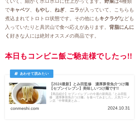
ていて、細かくホロホロに仕上がってます。
野菜
は4種類
で
キャベツ
、
もやし
、
ねぎ
、
ニラ
が入っていて、こちらも
煮込まれてトロトロ状態です。その他にも
キクラゲ
なども
入っていたりと具沢山で食べ応えがあります。
背脂にんに
く
好きな人には絶対オススメの商品です。
本日もコンビニ飯ご馳走様でしたっ!!
【2024最新】とみ田監修 濃厚豚骨魚介つけ麺
【セブンイレブン】美味しいつけ麺です!!
【商品紹介】セブンイレブンの今週の新商品「とみ田監
修 濃厚豚骨魚介つけ麺」を食べてみました。人気ラーメ
ン店「中華蕎麦とみ...
2024.10.31
conmeshi.com