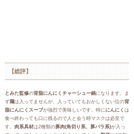
【総評】
とみた監修
の
背脂にんにくチャーシュー鍋
になります。ま
ず
麺
は入ってませんが、入っていてもおかしくない位の
背
脂にんにくスープ
が強烈で美味しいです。特に
にんにく
は
食べ終わっても口に残るので人と会う時マスクは必至で
す。
肉系具材
は2種類の
豚肉(角切り系、豚バラ系)
が入っ