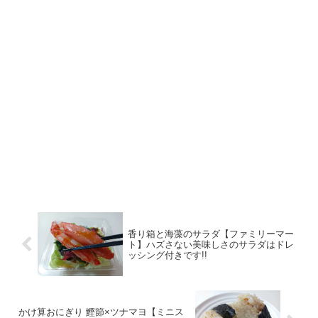
香り箱と海藻のサラダ【ファミリーマー
ト】ハズさない美味しさのサラダはドレ
ッシング付きです!!
かけ算おにぎり 鰹節×ツナマヨ【ミニス