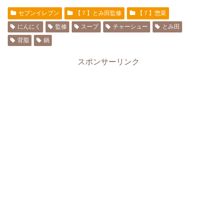
セブンイレブン
【７】とみ田監修
【７】惣菜
にんにく
監修
スープ
チャーシュー
とみ田
背脂
鍋
スポンサーリンク