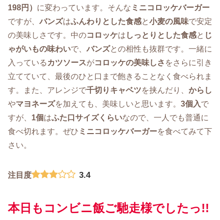
198円）
に変わっています。そんな
ミニコロッケバーガー
ですが、
バンズ
は
ふんわりとした食感
と
小麦の風味
で安定
の美味しさです。中の
コロッケ
は
しっとりとした食感
と
じ
ゃがいもの味わい
で、
バンズ
との相性も抜群です。一緒に
入っている
カツソース
が
コロッケの美味しさ
をさらに引き
立てていて、最後のひと口まで飽きることなく食べられま
す。また、アレンジで
千切りキャベツ
を挟んだり、
からし
や
マヨネーズ
を加えても、美味しいと思います。
3個入
で
すが、
1個
は
ふた口サイズくらい
なので、一人でも普通に
食べ切れます。ぜひ
ミニコロッケバーガー
を食べてみて下
さい。
3.4
注目度
本日もコンビニ飯ご馳走様でしたっ!!