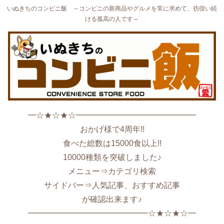
いぬきちのコンビニ飯 ～コンビニの新商品やグルメを常に求めて、彷徨い続
ける孤高の人です～
━☆★☆★☆━━━━━━━━━━━━━━━
おかげ様で4周年!!
食べた総数は15000食以上!!
10000種類を突破しました♪
メニュー⇒カテゴリ検索
サイドバー⇒人気記事、おすすめ記事
が確認出来ます♪
━━━━━━━━━━━━━━━☆★☆★☆━