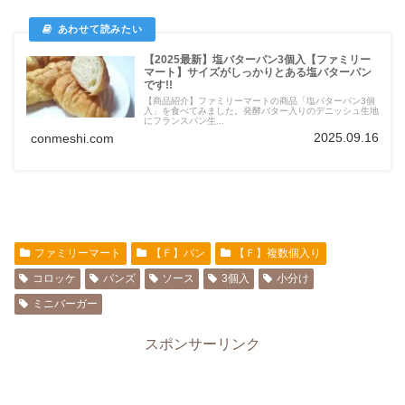
【2025最新】塩バターパン3個入【ファミリー
マート】サイズがしっかりとある塩バターパン
です!!
【商品紹介】ファミリーマートの商品「塩バターパン3個
入」を食べてみました。発酵バター入りのデニッシュ生地
にフランスパン生...
2025.09.16
conmeshi.com
ファミリーマート
【Ｆ】パン
【Ｆ】複数個入り
コロッケ
パンズ
ソース
3個入
小分け
ミニバーガー
スポンサーリンク