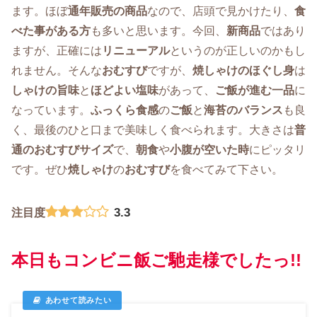
ます。ほぼ
通年販売の商品
なので、店頭で見かけたり、
食
べた事がある方
も多いと思います。今回、
新商品
ではあり
ますが、正確には
リニューアル
というのが正しいのかもし
れません。そんな
おむすび
ですが、
焼しゃけのほぐし身
は
しゃけの旨味
と
ほどよい塩味
があって、
ご飯が進む一品
に
なっています。
ふっくら食感
の
ご飯
と
海苔のバランス
も良
く、最後のひと口まで美味しく食べられます。大きさは
普
通のおむすびサイズ
で、
朝食
や
小腹が空いた時
にピッタリ
です。ぜひ
焼しゃけ
の
おむすび
を食べてみて下さい。
3.3
注目度
本日もコンビニ飯ご馳走様でしたっ!!