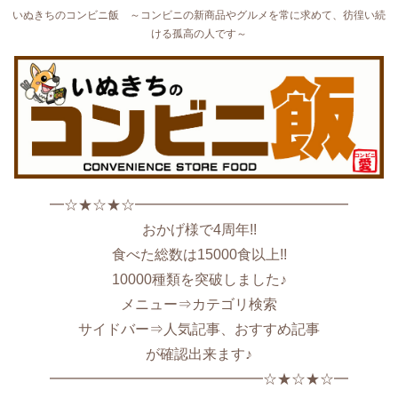
いぬきちのコンビニ飯 ～コンビニの新商品やグルメを常に求めて、彷徨い続
ける孤高の人です～
━☆★☆★☆━━━━━━━━━━━━━━━
おかげ様で4周年!!
食べた総数は15000食以上!!
10000種類を突破しました♪
メニュー⇒カテゴリ検索
サイドバー⇒人気記事、おすすめ記事
が確認出来ます♪
━━━━━━━━━━━━━━━☆★☆★☆━