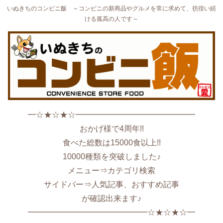
いぬきちのコンビニ飯 ～コンビニの新商品やグルメを常に求めて、彷徨い続
ける孤高の人です～
━☆★☆★☆━━━━━━━━━━━━━━━
おかげ様で4周年!!
食べた総数は15000食以上!!
10000種類を突破しました♪
メニュー⇒カテゴリ検索
サイドバー⇒人気記事、おすすめ記事
が確認出来ます♪
━━━━━━━━━━━━━━━☆★☆★☆━