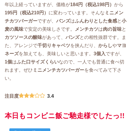
年以上経っていますが、価格が
184円（税込198円）
から
195円（税込210円）
に変わっています。そんな
ミニメン
チカツバーガー
ですが、
バンズ
は
ふんわりとした食感
と
小
麦の風味
で安定の美味しさです。
メンチカツ
は
肉の旨味
と
カツソースの酸味
があって、
バンズ
との相性抜群です。ま
た、アレンジで
千切りキャベツ
を挟んだり、
からし
や
マヨ
ネーズ
を加えても、美味しいと思います。
3個入
ですが、
1個
は
ふた口サイズくらい
なので、一人でも普通に食べ切
れます。ぜひ
ミニメンチカツバーガー
を食べてみて下さ
い。
3.4
注目度
本日もコンビニ飯ご馳走様でしたっ!!