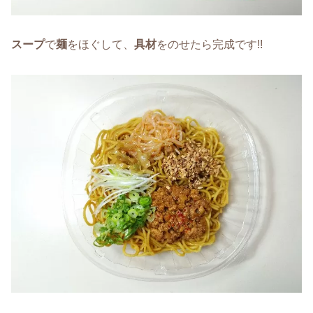
スープ
で
麺
をほぐして、
具材
をのせたら完成です!!