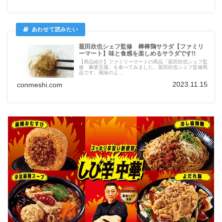
菰田欣也シェフ監修 棒棒鶏サラダ【ファミリ
ーマート】味と食感を楽しめるサラダです!!
【商品紹介】ファミリーマートの商品「菰田欣也シェフ監
修 麻婆豆腐」を食べてみました。菰田欣也シェフ監修商
品です。風味のよ...
2023.11.15
conmeshi.com