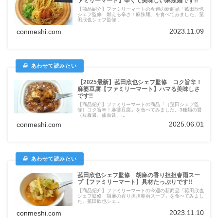
ァミリーマート】辛くて美味しい麻辣麺です!!
【商品紹介】ファミリーマートの今週の新商品「菰田欣也
シェフ監修 燃える辛さ！麻辣麺」を食べてみました。菰
田欣也シェフ監修...
2023.11.09
conmeshi.com
【2025最新】菰田欣也シェフ監修 コク旨辛！
麻婆豆腐【ファミリーマート】ハマる美味しさ
です!!
【商品紹介】ファミリーマートの商品「［菰田シェフ監
修］コク旨辛！麻婆豆腐」を食べてみました。3種類の醤
（豆板醤、甜面醤、...
2025.06.01
conmeshi.com
菰田欣也シェフ監修 胡麻の香り担担春雨スー
プ【ファミリーマート】具材たっぷりです!!
【商品紹介】ファミリーマートの今週の新商品「菰田欣也
シェフ監修 胡麻の香り担担春雨スープ」を食べてみまし
た。菰田欣也シェ...
2023.11.10
conmeshi.com