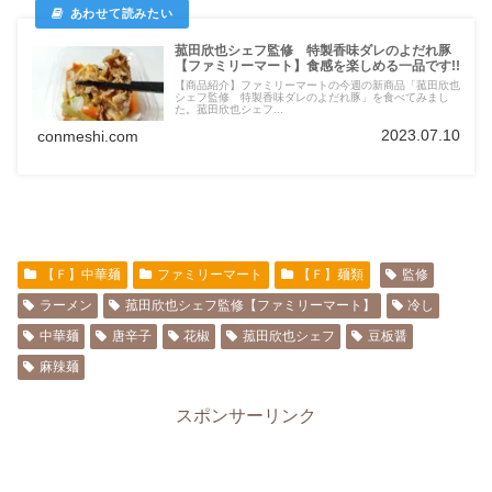
菰田欣也シェフ監修 特製香味ダレのよだれ豚
【ファミリーマート】食感を楽しめる一品です!!
【商品紹介】ファミリーマートの今週の新商品「菰田欣也
シェフ監修 特製香味ダレのよだれ豚」を食べてみまし
た。菰田欣也シェフ...
2023.07.10
conmeshi.com
【Ｆ】中華麺
ファミリーマート
【Ｆ】麺類
監修
ラーメン
菰田欣也シェフ監修【ファミリーマート】
冷し
中華麺
唐辛子
花椒
菰田欣也シェフ
豆板醤
麻辣麺
スポンサーリンク