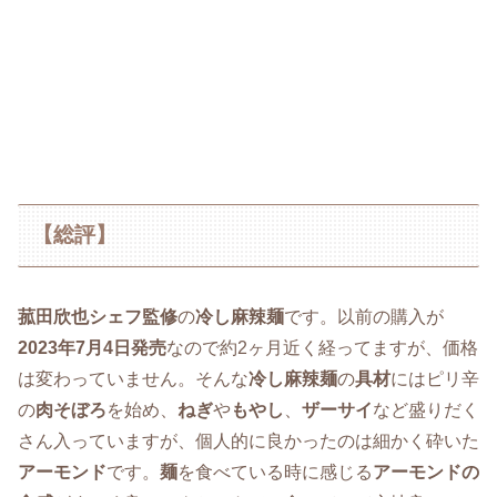
【総評】
菰田欣也シェフ監修
の
冷し麻辣麺
です。以前の購入が
2023年7月4日発売
なので約2ヶ月近く経ってますが、価格
は変わっていません。そんな
冷し麻辣麺
の
具材
にはピリ辛
の
肉そぼろ
を始め、
ねぎ
や
もやし
、
ザーサイ
など盛りだく
さん入っていますが、個人的に良かったのは細かく砕いた
アーモンド
です。
麺
を食べている時に感じる
アーモンドの