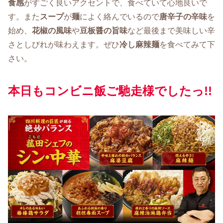
食感
がすごく良いアクセントで、食べていて心地良いで
す。また
スープ
が
麺
によく絡んでいるので
唐辛子の辛味
を
始め、
花椒の風味
や
豆板醤の旨味
など最後まで美味しい辛
さとしびれが味わえます。ぜひ
冷し麻辣麺
を食べてみて下
さい。
本日もコンビニ飯ご馳走様でしたっ!!