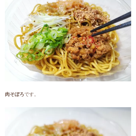
肉そぼろ
です。