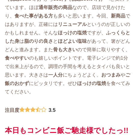
ています。ほぼ
通年販売の商品
なので、店頭で見かけた
り、
食べた事がある方
も多いと思います。今回、
新商品
で
はありますが、正確には
リニューアル
というのが正しいの
かもしれません。そんな
ほっけの塩焼
ですが、
ふっくらと
した身
は
脂のりの良さ
と
ほどよい塩味
があって、箸がどん
どんと進みます。また
骨も大きい
ので簡単に取りやすく、
食べやすい
のも嬉しいポイントです。電子レンジで約1分
で出来上がるので、調理の手間を考えるとタイパも良いと
思います。大きさは
一人分
にちょうどよく、
おつまみ
や
ご
飯のおかず
にピッタリです。ぜひ
ほっけの塩焼
を食べてみ
てください。
3.5
注目度
本日もコンビニ飯ご馳走様でしたっ!!