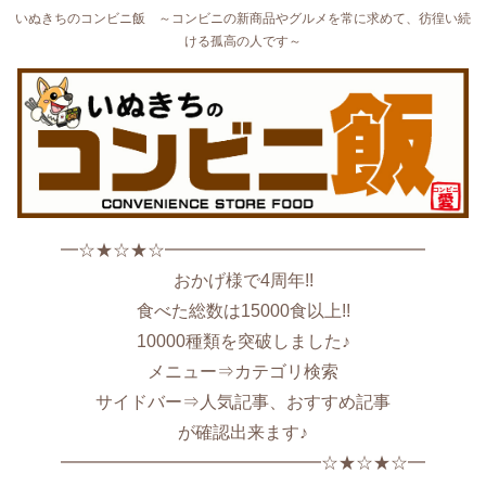
いぬきちのコンビニ飯 ～コンビニの新商品やグルメを常に求めて、彷徨い続
ける孤高の人です～
━☆★☆★☆━━━━━━━━━━━━━━━
おかげ様で4周年!!
食べた総数は15000食以上!!
10000種類を突破しました♪
メニュー⇒カテゴリ検索
サイドバー⇒人気記事、おすすめ記事
が確認出来ます♪
━━━━━━━━━━━━━━━☆★☆★☆━