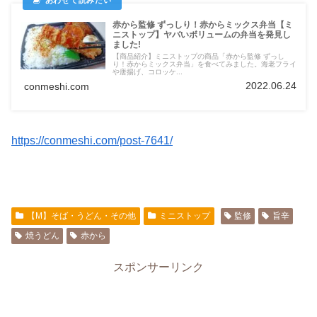
赤から監修 ずっしり！赤からミックス弁当【ミ
ニストップ】ヤバいボリュームの弁当を発見し
ました!
【商品紹介】ミニストップの商品「赤から監修 ずっし
り！赤からミックス弁当」を食べてみました。海老フライ
や唐揚げ、コロッケ...
2022.06.24
conmeshi.com
https://conmeshi.com/post-7641/
【M】そば・うどん・その他
ミニストップ
監修
旨辛
焼うどん
赤から
スポンサーリンク