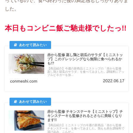
っているので、食べ終わった後の満足感もしっかりありま
した。
本日もコンビニ飯ご馳走様でしたっ!!
赤から監修 蒸し鶏と胡瓜のサラダ【ミニストッ
プ】このドレッシングなら無限に食べられるか
も!?
【商品紹介】今週の新商品ミニストップの「赤から監修
蒸し鶏と胡瓜のサラダ」を食べてみました。調味料にアッ
プルビネガーを加...
2022.06.17
conmeshi.com
赤から監修 チキンステーキ【ミニストップ】チ
キンステーキも監修されるとさらに美味くなり
ます!!
【商品紹介】ミニストップの今週の新商品「赤から監修
チキンステーキ」を食べてみました。鶏もも肉を調味料で
漬け込み、こんが...