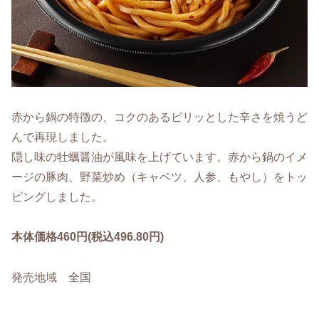
赤から鍋の特徴の、コクのあるピリッとした辛さを焼うど
んで再現しました。
隠し味の牡蠣醤油が風味を上げています。赤から鍋のイメ
ージの豚肉、野菜炒め（キャベツ、人参、もやし）をトッ
ピングしました。
本体価格460円(税込496.80円)
発売地域 全国