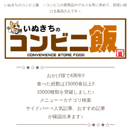
いぬきちのコンビニ飯 ～コンビニの新商品やグルメを常に求めて、彷徨い続
ける孤高の人です～
━☆★☆★☆━━━━━━━━━━━━━━━
おかげ様で4周年!!
食べた総数は15000食以上!!
10000種類を突破しました♪
メニュー⇒カテゴリ検索
サイドバー⇒人気記事、おすすめ記事
が確認出来ます♪
━━━━━━━━━━━━━━━☆★☆★☆━