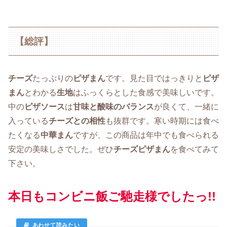
【総評】
チーズ
たっぷりの
ピザまん
です。見た目ではっきりと
ピザ
まん
とわかる
生地
はふっくらとした食感で美味しいです。
中の
ピザソース
は
甘味と酸味のバランス
が良くて、一緒に
入っている
チーズとの相性
も抜群です。寒い時期には食べ
たくなる
中華まん
ですが、この商品は年中でも食べられる
安定の美味しさでした。ぜひ
チーズピザまん
を食べてみて
下さい。
本日もコンビニ飯ご馳走様でしたっ!!