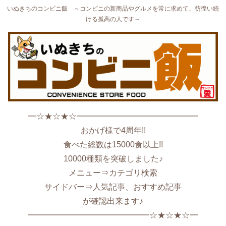
いぬきちのコンビニ飯 ～コンビニの新商品やグルメを常に求めて、彷徨い続
ける孤高の人です～
━☆★☆★☆━━━━━━━━━━━━━━━
おかげ様で4周年!!
食べた総数は15000食以上!!
10000種類を突破しました♪
メニュー⇒カテゴリ検索
サイドバー⇒人気記事、おすすめ記事
が確認出来ます♪
━━━━━━━━━━━━━━━☆★☆★☆━