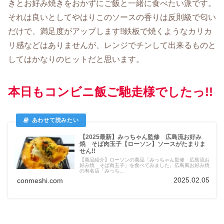
きとお好み焼きをおかずにご飯と一緒に食べたい派です。
それは良いとしてやはりこのソースの香りは反則級で匂い
だけで、満足度がアップします!!鉄板で焼くようなカリカ
リ感などはありませんが、レンジでチンして出来るものと
してはかなりのヒットだと思います。
本日もコンビニ飯ご馳走様でしたっ!!
【2025最新】みっちゃん監修 広島流お好み
焼 そば肉玉子【ローソン】ソースがたまりま
せん!!
【商品紹介】ローソンの商品「みっちゃん監修 広島流お
好み焼 そば肉玉子」を食べてみました。広島風お好み焼
の有名店「みっち...
2025.02.05
conmeshi.com