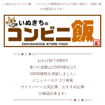
いぬきちのコンビニ飯 ～コンビニの新商品やグルメを常に求めて、彷徨い続
ける孤高の人です～
━☆★☆★☆━━━━━━━━━━━━━━━
おかげ様で4周年!!
食べた総数は15000食以上!!
10000種類を突破しました♪
メニュー⇒カテゴリ検索
サイドバー⇒人気記事、おすすめ記事
が確認出来ます♪
━━━━━━━━━━━━━━━☆★☆★☆━