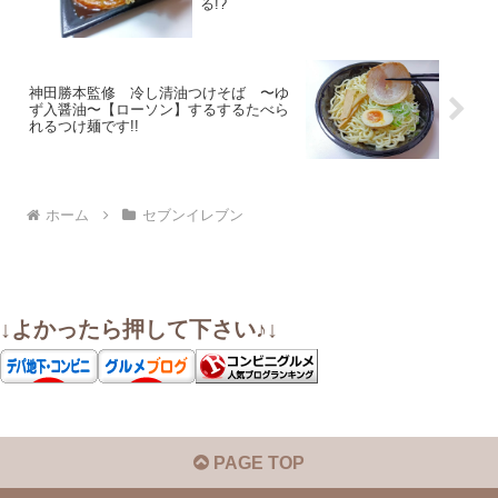
る!?
神田勝本監修 冷し清油つけそば 〜ゆ
ず入醤油〜【ローソン】するするたべら
れるつけ麺です!!
ホーム
セブンイレブン
↓よかったら押して下さい♪↓
PAGE TOP