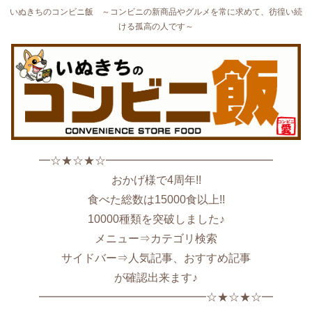
いぬきちのコンビニ飯 ～コンビニの新商品やグルメを常に求めて、彷徨い続
ける孤高の人です～
━☆★☆★☆━━━━━━━━━━━━━━━
おかげ様で4周年!!
食べた総数は15000食以上!!
10000種類を突破しました♪
メニュー⇒カテゴリ検索
サイドバー⇒人気記事、おすすめ記事
が確認出来ます♪
━━━━━━━━━━━━━━━☆★☆★☆━