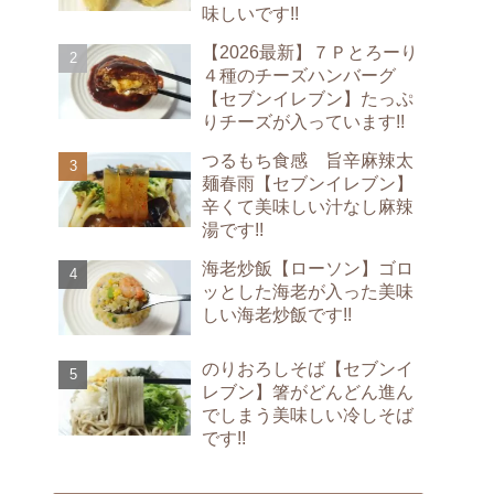
味しいです!!
【2026最新】７Ｐとろーり
４種のチーズハンバーグ
【セブンイレブン】たっぷ
りチーズが入っています!!
つるもち食感 旨辛麻辣太
麺春雨【セブンイレブン】
辛くて美味しい汁なし麻辣
湯です!!
海老炒飯【ローソン】ゴロ
ッとした海老が入った美味
しい海老炒飯です!!
のりおろしそば【セブンイ
レブン】箸がどんどん進ん
でしまう美味しい冷しそば
です!!