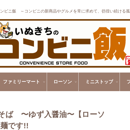
ンビニ飯 ～コンビニの新商品やグルメを常に求めて、彷徨い続ける孤
ファミリーマート
ローソン
ミニストップ
そば 〜ゆず入醤油〜【ローソ
です!!