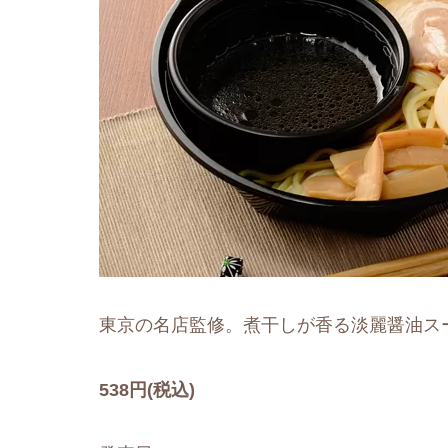
東京の名店監修。煮干しが香る淡麗醤油ス
538円(税込)