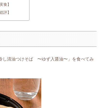
実食】
総評】
冷し清油つけそば 〜ゆず入醤油〜」を食べてみ