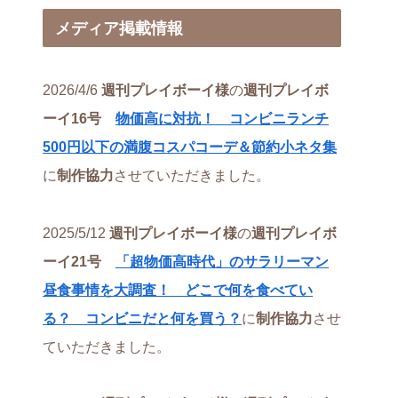
メディア掲載情報
2026/4/6
週刊プレイボーイ様
の
週刊プレイボ
ーイ16号
物価高に対抗！ コンビニランチ
500円以下の満腹コスパコーデ＆節約小ネタ集
に
制作協力
させていただきました。
2025/5/12
週刊プレイボーイ様
の
週刊プレイボ
ーイ21号
「超物価高時代」のサラリーマン
昼食事情を大調査！ どこで何を食べてい
る？ コンビニだと何を買う？
に
制作協力
させ
ていただきました。