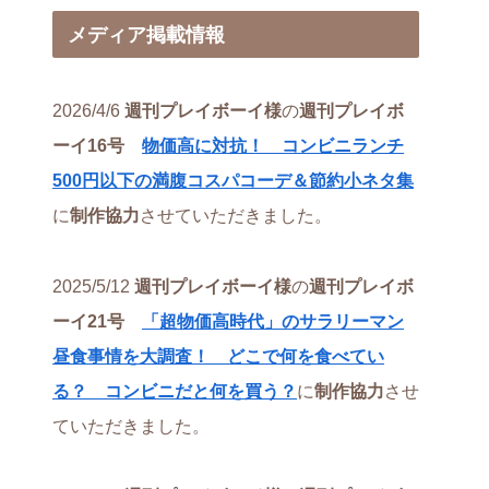
メディア掲載情報
2026/4/6
週刊プレイボーイ様
の
週刊プレイボ
ーイ16号
物価高に対抗！ コンビニランチ
500円以下の満腹コスパコーデ＆節約小ネタ集
に
制作協力
させていただきました。
2025/5/12
週刊プレイボーイ様
の
週刊プレイボ
ーイ21号
「超物価高時代」のサラリーマン
昼食事情を大調査！ どこで何を食べてい
る？ コンビニだと何を買う？
に
制作協力
させ
ていただきました。