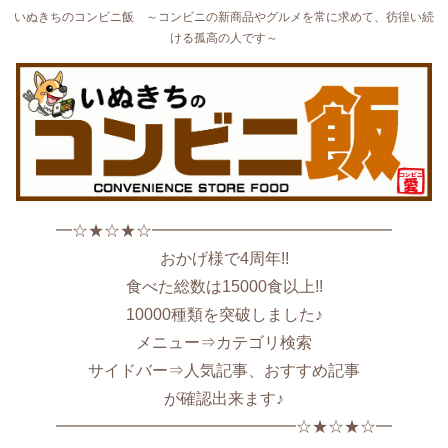
いぬきちのコンビニ飯 ～コンビニの新商品やグルメを常に求めて、彷徨い続
ける孤高の人です～
━☆★☆★☆━━━━━━━━━━━━━━━
おかげ様で4周年!!
食べた総数は15000食以上!!
10000種類を突破しました♪
メニュー⇒カテゴリ検索
サイドバー⇒人気記事、おすすめ記事
が確認出来ます♪
━━━━━━━━━━━━━━━☆★☆★☆━