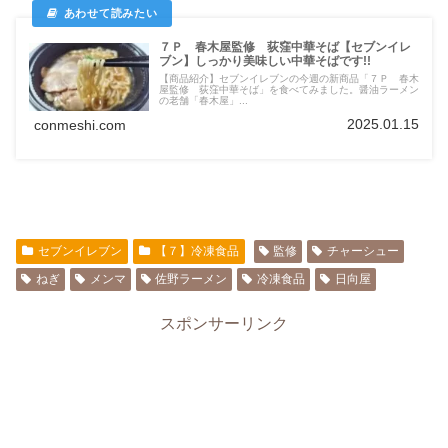
７Ｐ 春木屋監修 荻窪中華そば【セブンイレ
ブン】しっかり美味しい中華そばです!!
【商品紹介】セブンイレブンの今週の新商品「７Ｐ 春木
屋監修 荻窪中華そば」を食べてみました。醤油ラーメン
の老舗「春木屋」...
2025.01.15
conmeshi.com
セブンイレブン
【７】冷凍食品
監修
チャーシュー
ねぎ
メンマ
佐野ラーメン
冷凍食品
日向屋
スポンサーリンク