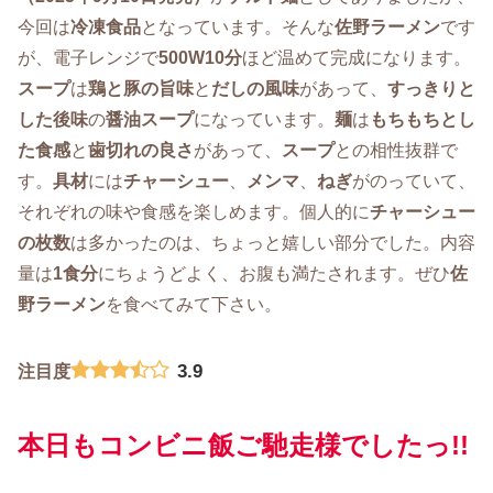
今回は
冷凍食品
となっています。そんな
佐野ラーメン
です
が、電子レンジで
500W10分
ほど温めて完成になります。
スープ
は
鶏と豚の旨味
と
だしの風味
があって、
すっきりと
した後味
の
醤油スープ
になっています。
麺
は
もちもちとし
た食感
と
歯切れの良さ
があって、
スープ
との相性抜群で
す。
具材
には
チャーシュー
、
メンマ
、
ねぎ
がのっていて、
それぞれの味や食感を楽しめます。個人的に
チャーシュー
の枚数
は多かったのは、ちょっと嬉しい部分でした。内容
量は
1食分
にちょうどよく、お腹も満たされます。ぜひ
佐
野ラーメン
を食べてみて下さい。
3.9
注目度
本日もコンビニ飯ご馳走様でしたっ!!