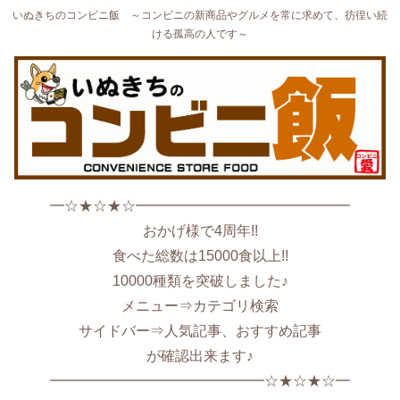
いぬきちのコンビニ飯 ～コンビニの新商品やグルメを常に求めて、彷徨い続
ける孤高の人です～
━☆★☆★☆━━━━━━━━━━━━━━━
おかげ様で4周年!!
食べた総数は15000食以上!!
10000種類を突破しました♪
メニュー⇒カテゴリ検索
サイドバー⇒人気記事、おすすめ記事
が確認出来ます♪
━━━━━━━━━━━━━━━☆★☆★☆━