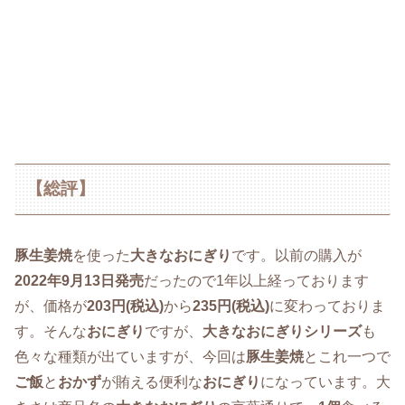
【総評】
豚生姜焼
を使った
大きなおにぎり
です。以前の購入が
2022年9月13日発売
だったので1年以上経っております
が、価格が
203円(税込)
から
235円(税込)
に変わっておりま
す。そんな
おにぎり
ですが、
大きなおにぎりシリーズ
も
色々な種類が出ていますが、今回は
豚生姜焼
とこれ一つで
ご飯
と
おかず
が賄える便利な
おにぎり
になっています。大