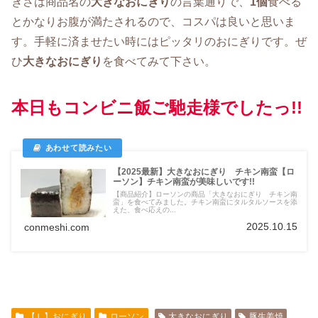
きさは商品名の
大きなおにぎり
の言葉通りで、
1個
食べる
とかなりお腹が満たされるので、コスパは良いと思いま
す。手軽に済ませたい時にはピッタリのおにぎりです。ぜ
ひ
大きなおにぎり
を食べてみて下さい。
本日もコンビニ飯ご馳走様でしたっ!!
【2025最新】大きなおにぎり チキン南蛮【ロ
ーソン】チキン南蛮が美味しいです!!
【商品紹介】ローソンの商品「大きなおにぎり チキン南
蛮」を食べてみました。チキン南蛮にタルタルソースを添
えた、食べ応えの...
2025.10.15
conmeshi.com
【Ｌ】おにぎり
ローソン
大きなおにぎり
豚生姜焼