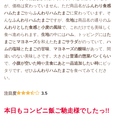
が、価格は変わっていません。ただ商品名が
ふんわり食感
ハムたまご
から
ふんわりハムたまご
に変わっています。そ
んな
ふんわりハムたまご
ですが、
生地
は商品名の通りの
ふ
んわりとした食感
と
小麦の風味
で、これだけでも美味しく
食べ進められます。
生地
の中には
ハム
、トッピングには
た
まご
と
マヨネーズ
を和えた
たまごサラダ
がのっていて、
ハ
ムの塩味
と
たまごの甘味
、
マヨネーズの酸味
があって、間
違いのない美味しさです。大きさは
普通の惣菜パンくらい
で、
小腹が空いた時
や
主食にあと一品追加したい時
にピッ
タリです。ぜひ
ふんわりハムたまご
を食べてみてくださ
い。
3.5
注目度
本日もコンビニ飯ご馳走様でしたっ!!