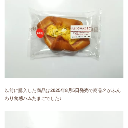
以前に購入した商品は
2025年8月5日発売
で商品名が
ふん
わり食感ハムたまご
でした↓