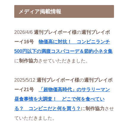
メディア掲載情報
2026/4/6
週刊プレイボーイ様
の
週刊プレイボ
ーイ16号
物価高に対抗！ コンビニランチ
500円以下の満腹コスパコーデ＆節約小ネタ集
に
制作協力
させていただきました。
2025/5/12
週刊プレイボーイ様
の
週刊プレイボ
ーイ21号
「超物価高時代」のサラリーマン
昼食事情を大調査！ どこで何を食べてい
る？ コンビニだと何を買う？
に
制作協力
させ
ていただきました。