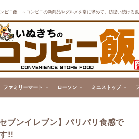
ンビニ飯 ～コンビニの新商品やグルメを常に求めて、彷徨い続ける孤
ファミリーマート
ローソン
ミニストップ
ス【セブンイレブン】パリパリ食感で
!!