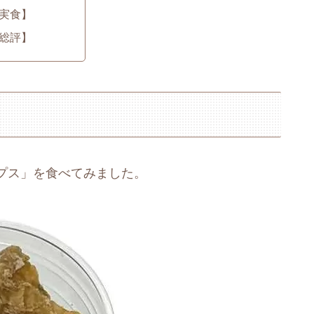
実食】
総評】
プス」を食べてみました。