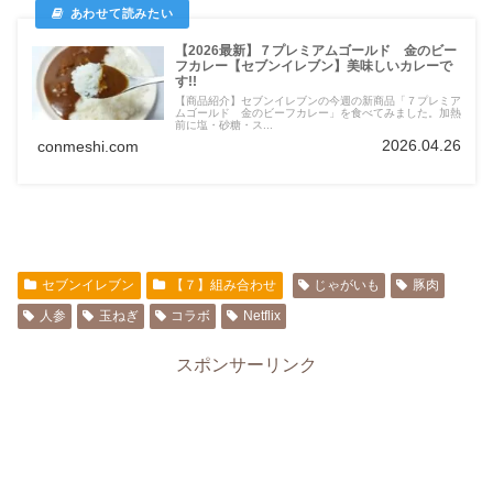
【2026最新】７プレミアムゴールド 金のビー
フカレー【セブンイレブン】美味しいカレーで
す!!
【商品紹介】セブンイレブンの今週の新商品「７プレミア
ムゴールド 金のビーフカレー」を食べてみました。加熱
前に塩・砂糖・ス...
2026.04.26
conmeshi.com
セブンイレブン
【７】組み合わせ
じゃがいも
豚肉
人参
玉ねぎ
コラボ
Netflix
スポンサーリンク