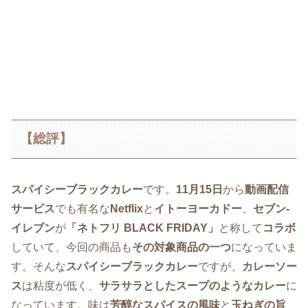
【総評】
スパイシーブラックカレー
です。
11月15日
から
動画配信
サービス
でも有名な
Netflix
と
イトーヨーカドー
、
セブン‐
イレブン
が
「ネトフリ BLACK FRIDAY」
と称して
コラボ
していて、今回の商品も
その対象商品の一つ
になっていま
す。そんな
スパイシーブラックカレー
ですが、
カレーソー
ス
は粘度が低く、
サラサラとしたスープのようなカレー
に
なっています。味は
芳醇なスパイスの風味
と
玉ねぎの旨