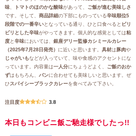
味
、
トマトのほのかな酸味
があって、
ご飯が進む美味しさ
です。そして、
商品詳細
の下部にものっている
辛味順位5
段階での一番辛い
となっている通り、ひと口食べると
ビリ
ビリとした辛味
がやってきます。個人的な感覚としては
粘
度
と
辛味
においては、
銀座デリー監修カシミールカレー
（2025年7月28日発売）
に近いと思います。
具材
は
豚肉
や
じゃがいも
などが入っていて、味や食感のアクセントにな
っています。内容量は
一人分
にちょうどよく、
ご飯のおか
ず
はもちろん、
パン
に合わせても美味しいと思います。ぜ
ひ
スパイシーブラックカレー
を食べてみて下さい。
3.8
注目度
本日もコンビニ飯ご馳走様でしたっ!!