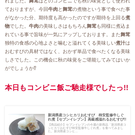
れました。
舞茸
はどのコンビニでも秋の味覚として使われ
ておりますが、今回
牛肉
と
舞茸
の煮物という事で食べた事
がなかった分、期待度も高かったのですが期待を上回る
煮
物
でした。
牛肉
の美味しさはもちろん
舞茸
も同様に煮込ま
れている事で旨味が一気にアップしております。また
舞茸
独特の食感の心地よさと噛むと溢れてくる美味しい
煮汁
は
おむすびの具材ではなく、おかず単品で食べたくなる美味
しさでした。この機会に秋の味覚をご堪能してみてはいか
がでしょうか⁉
本日もコンビニ飯ご馳走様でしたっ!!
新潟県産コシヒカリおむすび 柿安監修牛しぐ
れ煮【セブンイレブン】高級感溢れるおむすび!!
【商品紹介】セブンイレブンの今週の新商品「新潟県産コ
シヒカリおむすび柿安監修牛しぐれ煮」を食べてみまし
た。新潟県産コシヒ...