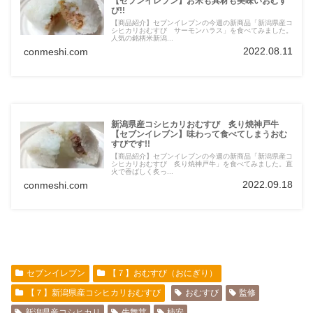
【セブンイレブン】お米も具材も美味いおむす
び!!
【商品紹介】セブンイレブンの今週の新商品「新潟県産コ
シヒカリおむすび サーモンハラス」を食べてみました。
人気の銘柄米新潟...
2022.08.11
conmeshi.com
新潟県産コシヒカリおむすび 炙り焼神戸牛
【セブンイレブン】味わって食べてしまうおむ
すびです!!
【商品紹介】セブンイレブンの今週の新商品「新潟県産コ
シヒカリおむすび 炙り焼神戸牛」を食べてみました。直
火で香ばしく炙っ...
2022.09.18
conmeshi.com
セブンイレブン
【７】おむすび（おにぎり）
【７】新潟県産コシヒカリおむすび
おむすび
監修
新潟県産コシヒカリ
牛舞茸
柿安