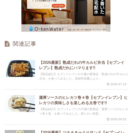
関連記事
【2026最新】熟成だれの牛カルビ弁当【セブンイ
レブン】熟成だれにハマります!!
【商品紹介】セブンイレブンの今週の新商品「熟成だれの牛カルビ
弁当」を食べてみました。原材料高騰により...
2026.07.13
濃厚ソースのヒレカツ巻４巻【セブンイレブン】ヒ
レカツの美味しさを楽しめる太巻です!!
【商品紹介】セブンイレブンの今週の新商品「濃厚ソースのヒレカ
ツ巻４巻」を食べてみました。柔らかい肉質...
2026.08.02
【2026最新】ツナ＆きゅうりサンド【セブンイレ