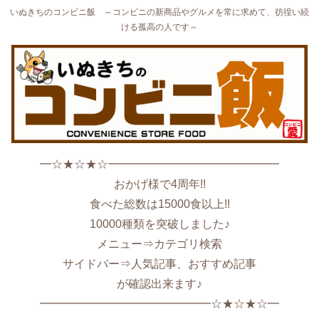
いぬきちのコンビニ飯 ～コンビニの新商品やグルメを常に求めて、彷徨い続
ける孤高の人です～
━☆★☆★☆━━━━━━━━━━━━━━━
おかげ様で4周年!!
食べた総数は15000食以上!!
10000種類を突破しました♪
メニュー⇒カテゴリ検索
サイドバー⇒人気記事、おすすめ記事
が確認出来ます♪
━━━━━━━━━━━━━━━☆★☆★☆━