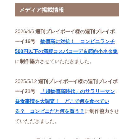
メディア掲載情報
2026/4/6
週刊プレイボーイ様
の
週刊プレイボ
ーイ16号
物価高に対抗！ コンビニランチ
500円以下の満腹コスパコーデ＆節約小ネタ集
に
制作協力
させていただきました。
2025/5/12
週刊プレイボーイ様
の
週刊プレイボ
ーイ21号
「超物価高時代」のサラリーマン
昼食事情を大調査！ どこで何を食べてい
る？ コンビニだと何を買う？
に
制作協力
させ
ていただきました。