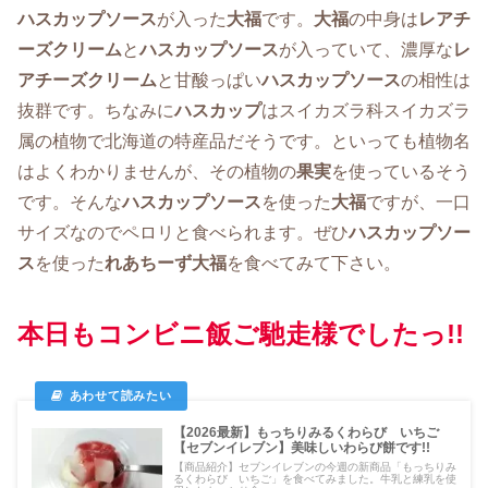
ハスカップソース
が入った
大福
です。
大福
の中身は
レアチ
ーズクリーム
と
ハスカップソース
が入っていて、濃厚な
レ
アチーズクリーム
と甘酸っぱい
ハスカップソース
の相性は
抜群です。ちなみに
ハスカップ
はスイカズラ科スイカズラ
属の植物で北海道の特産品だそうです。といっても植物名
はよくわかりませんが、その植物の
果実
を使っているそう
です。そんな
ハスカップソース
を使った
大福
ですが、一口
サイズなのでペロリと食べられます。ぜひ
ハスカップソー
ス
を使った
れあちーず大福
を食べてみて下さい。
本日もコンビニ飯ご馳走様でしたっ!!
【2026最新】もっちりみるくわらび いちご
【セブンイレブン】美味しいわらび餅です!!
【商品紹介】セブンイレブンの今週の新商品「もっちりみ
るくわらび いちご」を食べてみました。牛乳と練乳を使