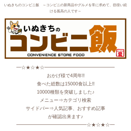
いぬきちのコンビニ飯 ～コンビニの新商品やグルメを常に求めて、彷徨い続
ける孤高の人です～
━☆★☆★☆━━━━━━━━━━━━━━━
おかげ様で4周年!!
食べた総数は15000食以上!!
10000種類を突破しました♪
メニュー⇒カテゴリ検索
サイドバー⇒人気記事、おすすめ記事
が確認出来ます♪
━━━━━━━━━━━━━━━☆★☆★☆━