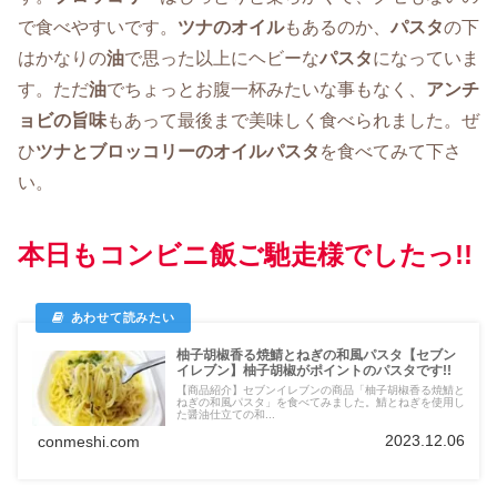
で食べやすいです。
ツナのオイル
もあるのか、
パスタ
の下
はかなりの
油
で思った以上にヘビーな
パスタ
になっていま
す。ただ
油
でちょっとお腹一杯みたいな事もなく、
アンチ
ョビの旨味
もあって最後まで美味しく食べられました。ぜ
ひ
ツナとブロッコリーのオイルパスタ
を食べてみて下さ
い。
本日もコンビニ飯ご馳走様でしたっ!!
柚子胡椒香る焼鯖とねぎの和風パスタ【セブン
イレブン】柚子胡椒がポイントのパスタです!!
【商品紹介】セブンイレブンの商品「柚子胡椒香る焼鯖と
ねぎの和風パスタ」を食べてみました。鯖とねぎを使用し
た醤油仕立ての和...
2023.12.06
conmeshi.com