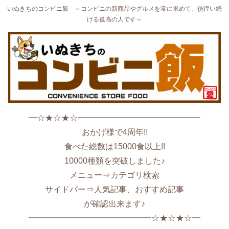
いぬきちのコンビニ飯 ～コンビニの新商品やグルメを常に求めて、彷徨い続
ける孤高の人です～
━☆★☆★☆━━━━━━━━━━━━━━━
おかげ様で4周年!!
食べた総数は15000食以上!!
10000種類を突破しました♪
メニュー⇒カテゴリ検索
サイドバー⇒人気記事、おすすめ記事
が確認出来ます♪
━━━━━━━━━━━━━━━☆★☆★☆━