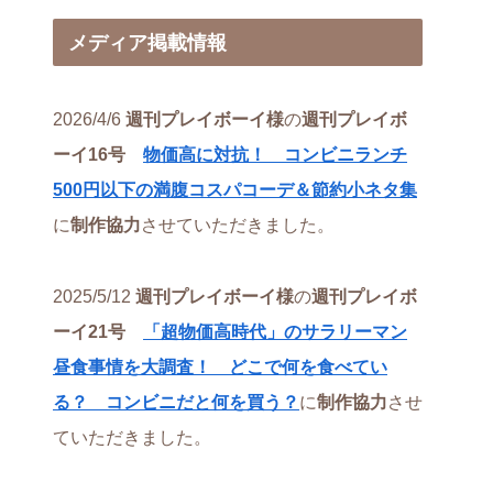
メディア掲載情報
2026/4/6
週刊プレイボーイ様
の
週刊プレイボ
ーイ16号
物価高に対抗！ コンビニランチ
500円以下の満腹コスパコーデ＆節約小ネタ集
に
制作協力
させていただきました。
2025/5/12
週刊プレイボーイ様
の
週刊プレイボ
ーイ21号
「超物価高時代」のサラリーマン
昼食事情を大調査！ どこで何を食べてい
る？ コンビニだと何を買う？
に
制作協力
させ
ていただきました。