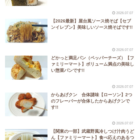
2026.07.07
【2026最新】屋台風ソース焼そば【セブ
ンイレブン】美味しいソース焼そばです!!
2026.07.07
どかっと満足パン（ペッパーチーズ）【フ
ァミリーマート】ボリューム満点の美味し
い惣菜パンです!!
2026.07.07
からあげクン 合体謎味【ローソン】2つ
のフレーバーが合体したからあげクンで
す!!
2026.07.07
【関東の一部】武蔵野風冷しつけ汁肉うど
ん【ファミリーマート】食べ応えのあるつ