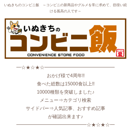
いぬきちのコンビニ飯 ～コンビニの新商品やグルメを常に求めて、彷徨い続
ける孤高の人です～
━☆★☆★☆━━━━━━━━━━━━━━━
おかげ様で4周年!!
食べた総数は15000食以上!!
10000種類を突破しました♪
メニュー⇒カテゴリ検索
サイドバー⇒人気記事、おすすめ記事
が確認出来ます♪
━━━━━━━━━━━━━━━☆★☆★☆━