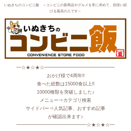
いぬきちのコンビニ飯 ～コンビニの新商品やグルメを常に求めて、彷徨い続
ける孤高の人です～
━☆★☆★☆━━━━━━━━━━━━━━━
おかげ様で4周年!!
食べた総数は15000食以上!!
10000種類を突破しました♪
メニュー⇒カテゴリ検索
サイドバー⇒人気記事、おすすめ記事
が確認出来ます♪
━━━━━━━━━━━━━━━☆★☆★☆━