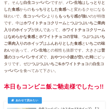
す。そんな
白生コッペパン
ですが、
パン生地
は
しっとりと
した食感
からの
もっちりとした食感
へと変わるクセになる
味わいで、
生コッペパン
よりも
もっちり感が強い
のが特徴
です。中は
ホワイトチョコクリーム
と
つぶつぶいちご果肉
入りのホイップ
が挟んであって、
ホワイトチョコクリーム
は
なめらかな食感
と
ホワイトチョコの甘味
、
つぶつぶいち
ご果肉入りのホイップ
は
ふんわりとした食感
と
いちごの味
わい
があって、
パン生地
との相性も抜群です。大きさは
普
通のコッペパンサイズ
で、
おやつ
や
小腹が空いた時
にピッ
タリです。ぜひ
つぶつぶいちご&ホワイトチョコ
の
白生コ
ッペパン
を食べてみて下さい。
本日もコンビニ飯ご馳走様でしたっ!!
白生コッペパン（カスタード&ホイップ）【フ