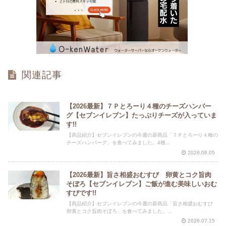
関連記事
【2026最新】７Ｐとろーり４種のチーズハンバー
グ【セブンイレブン】たっぷりチーズが入っていま
す!!
【商品紹介】セブンイレブンの今週の新商品「７Ｐとろーり４種の
チーズハンバーグ」を食べてみました。4種...
2026.08.05
【2026最新】旨さ相盛おむすび 卵黄とコク旨肉
そぼろ【セブンイレブン】ご飯が進む美味しいおむ
すびです!!
【商品紹介】セブンイレブンの今週の新商品「旨さ相盛おむすび
卵黄とコク旨肉そぼろ」を食べてみました。...
2026.07.15