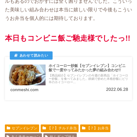
ルもあるのでおかずには全く困りませんでした。こういっ
た美味しい組み合わせは本当に嬉しい限りで今後もこうい
うお弁当を個人的には期待しております。
本日もコンビニ飯ご馳走様でしたっ!!
ホイコーロー炒飯【セブンイレブン】コンビニ
飯で一度やってみたかった夢の組み合わせ!!
【商品紹介】セブンイレブンの今週の新商品「ホイコーロ
ー炒飯」を食べてみました。鉄鍋で炒めた本格炒飯にピリ
辛のホイコーロー...
2022.06.28
conmeshi.com
セブンイレブン
【７】チルド弁当
【７】お弁当
キムチチャーハン
サムギョプサル