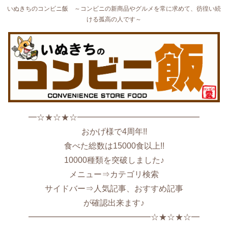
いぬきちのコンビニ飯 ～コンビニの新商品やグルメを常に求めて、彷徨い続
ける孤高の人です～
━☆★☆★☆━━━━━━━━━━━━━━━
おかげ様で4周年!!
食べた総数は15000食以上!!
10000種類を突破しました♪
メニュー⇒カテゴリ検索
サイドバー⇒人気記事、おすすめ記事
が確認出来ます♪
━━━━━━━━━━━━━━━☆★☆★☆━