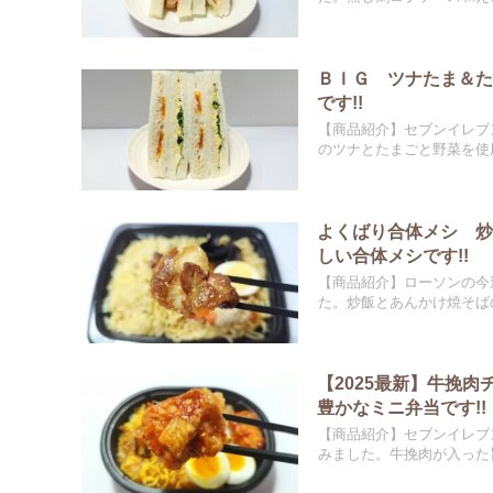
ＢＩＧ ツナたま＆
です!!
【商品紹介】セブンイレブ
のツナとたまごと野菜を使用
よくばり合体メシ 
しい合体メシです!!
【商品紹介】ローソンの今
た。炒飯とあんかけ焼そばの
【2025最新】牛挽
豊かなミニ弁当です!!
【商品紹介】セブンイレブ
みました。牛挽肉が入った旨