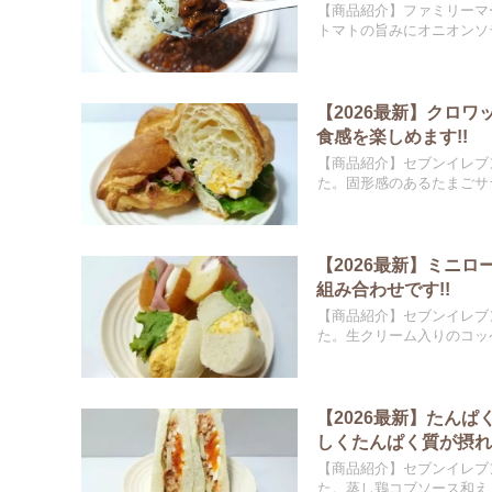
【商品紹介】ファミリーマ
トマトの旨みにオニオンソテ
【2026最新】クロ
食感を楽しめます!!
【商品紹介】セブンイレブ
た。固形感のあるたまごサラ
【2026最新】ミニ
組み合わせです!!
【商品紹介】セブンイレブ
た。生クリーム入りのコッペ
【2026最新】たん
しくたんぱく質が摂れま
【商品紹介】セブンイレブ
た。蒸し鶏コブソース和え、