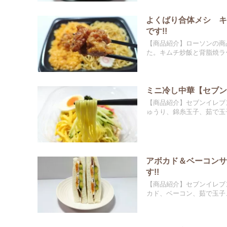
よくばり合体メシ 
です!!
【商品紹介】ローソンの商
た。キムチ炒飯と背脂焼ラー
ミニ冷し中華【セブン
【商品紹介】セブンイレブ
ゅうり、錦糸玉子、茹で玉子
アボカド＆ベーコン
す!!
【商品紹介】セブンイレブ
カド、ベーコン、茹で玉子、