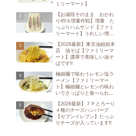
ミリーマート】
【お値段そのまま おかわ
り45％増量作戦】増量 た
っぷりハムサンド【ファミ
リーマート】うれしい増量
です!!
【2026最新】東京油組総本
店 油そば【ファミリーマ
ート】濃厚で美味しい油そ
ばです!!
極細麺で味わうレモン塩ラ
ーメン【ファミリーマー
ト】極細麺とレモンの味わ
いでさっぱりと食べられま
す!!
【2026最新】７Ｐとろーり
４種のチーズハンバーグ
【セブンイレブン】たっぷ
りチーズが入っています!!