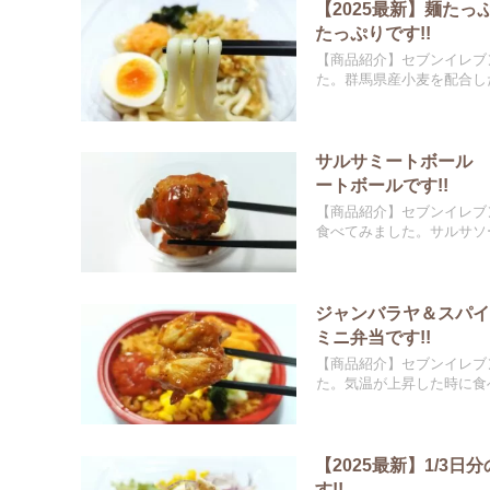
【2025最新】麺た
たっぷりです!!
【商品紹介】セブンイレブ
た。群馬県産小麦を配合した
サルサミートボール
ートボールです!!
【商品紹介】セブンイレブ
食べてみました。サルサソー
ジャンバラヤ＆スパ
ミニ弁当です!!
【商品紹介】セブンイレブ
た。気温が上昇した時に食べ
【2025最新】1/
す!!