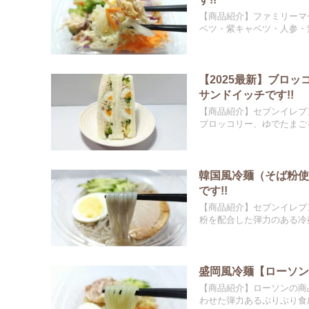
【商品紹介】ファミリーマ
ベツ・紫キャベツ・人参・紫.
【2025最新】ブロ
サンドイッチです!!
【商品紹介】セブンイレブ
ブロッコリー、ゆでたまごを
韓国風冷麺（そば粉
です!!
【商品紹介】セブンイレブ
粉を配合した弾力のある冷麺
盛岡風冷麺【ローソン
【商品紹介】ローソンの商
わせた弾力あるぷりぷり食感