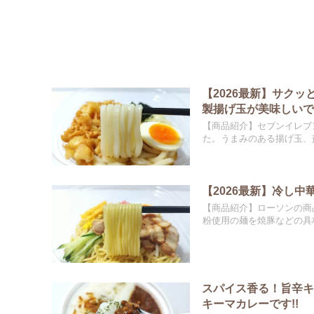
【2026最新】サク
製揚げ玉が美味しいです
【商品紹介】セブンイレブ
た。うまみのある揚げ玉、茹
【2026最新】冷し中
【商品紹介】ローソンの商
粉使用の麺を焼豚などの具材
スパイス香る！旨辛
キーマカレーです!!