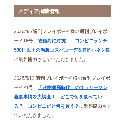
メディア掲載情報
2026/4/6
週刊プレイボーイ様
の
週刊プレイボ
ーイ16号
物価高に対抗！ コンビニランチ
500円以下の満腹コスパコーデ＆節約小ネタ集
に
制作協力
させていただきました。
2025/5/12
週刊プレイボーイ様
の
週刊プレイボ
ーイ21号
「超物価高時代」のサラリーマン
昼食事情を大調査！ どこで何を食べてい
る？ コンビニだと何を買う？
に
制作協力
させ
ていただきました。